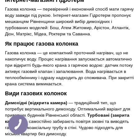
інтернет-магазині Гідротерм
Газова колонка — перевірений і економний спосіб мати гарячу
воду завжди під рукою. Інтернет-магазин Гідротерм пропонує
мешканцям Рівненщини широкий вибір димохідних і
турбованих моделей: Бош, Атем Житомир, Арістон, Атлантік,
Діон, Матрікс, Мідеа, Роктерм та Саванна.
Як працює газова колонка
Газова колонка — це компактний проточний нагрівач, що не
накопичує воду. Процес нагрівання запускається автоматично
при відкритті будь-якого крана з гарячою водою: датчик потоку
активує газовий клапан і запалювання. Вода нагрівається в
теплообміннику і одразу надходить до споживача. При закритті
крана система вимикається.
Види газових колонок
Димохідні (відкрита камера)
— традиційний тип, що
потребує вертикального димоходу. Оптимальний варіант для
приватних будинків Рівненської області.
Турбовані (закрита
камера)
— самостійно забирають повітря ззовні та виводять
гази через коаксіальну трубу в стіні. Чудово підходять для
міських квартир без димоходу.