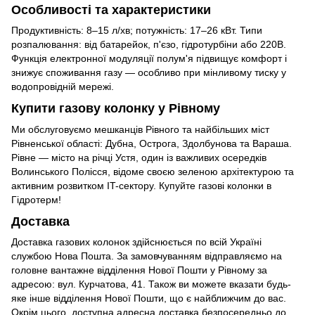
Особливості та характеристики
Продуктивність: 8–15 л/хв; потужність: 17–26 кВт. Типи
розпалювання: від батарейок, п'єзо, гідротурбіни або 220В.
Функція електронної модуляції полум'я підвищує комфорт і
знижує споживання газу — особливо при мінливому тиску у
водопровідній мережі.
Купити газову колонку у Рівному
Ми обслуговуємо мешканців Рівного та найбільших міст
Рівненської області: Дубна, Острога, Здолбунова та Вараша.
Рівне — місто на річці Устя, один із важливих осередків
Волинського Полісся, відоме своєю зеленою архітектурою та
активним розвитком IT-сектору. Купуйте газові колонки в
Гідротерм!
Доставка
Доставка газових колонок здійснюється по всій Україні
службою Нова Пошта. За замовчуванням відправляємо на
головне вантажне відділення Нової Пошти у Рівному за
адресою: вул. Курчатова, 41. Також ви можете вказати будь-
яке інше відділення Нової Пошти, що є найближчим до вас.
Окрім цього, доступна адресна доставка безпосередньо до