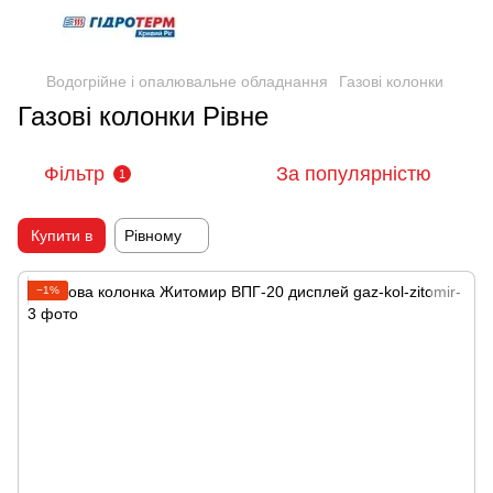
Водогрійне і опалювальне обладнання
Газові колонки
Газові колонки Рівне
Фільтр
За популярністю
1
Купити в
Рівному
−1%