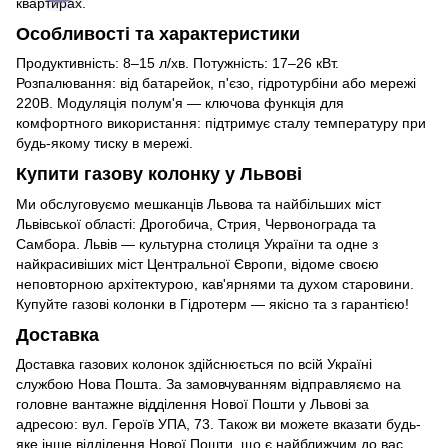
квартирах.
Особливості та характеристики
Продуктивність: 8–15 л/хв. Потужність: 17–26 кВт.
Розпалювання: від батарейок, п'єзо, гідротурбіни або мережі
220В. Модуляція полум'я — ключова функція для
комфортного використання: підтримує сталу температуру при
будь-якому тиску в мережі.
Купити газову колонку у Львові
Ми обслуговуємо мешканців Львова та найбільших міст
Львівської області: Дрогобича, Стрия, Червонограда та
Самбора. Львів — культурна столиця України та одне з
найкрасивіших міст Центральної Європи, відоме своєю
неповторною архітектурою, кав'ярнями та духом старовини.
Купуйте газові колонки в Гідротерм — якісно та з гарантією!
Доставка
Доставка газових колонок здійснюється по всій Україні
службою Нова Пошта. За замовчуванням відправляємо на
головне вантажне відділення Нової Пошти у Львові за
адресою: вул. Героїв УПА, 73. Також ви можете вказати будь-
яке інше відділення Нової Пошти, що є найближчим до вас.