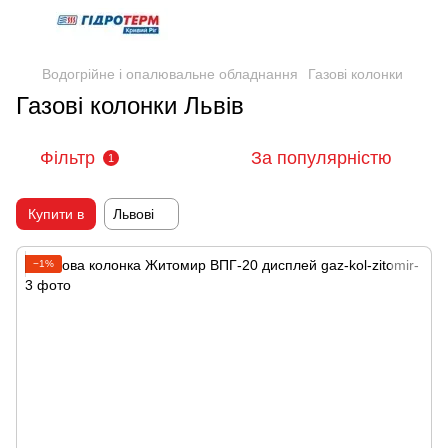
Водогрійне і опалювальне обладнання
Газові колонки
Газові колонки Львів
Фільтр
За популярністю
1
Купити в
Львові
−1%