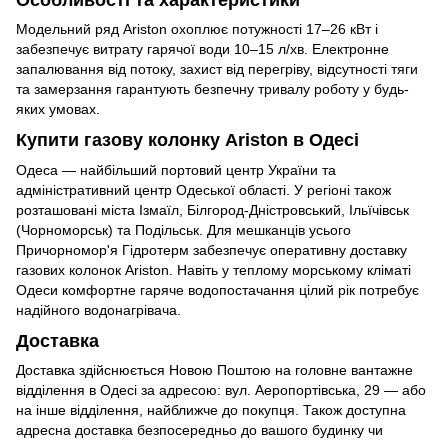
Модельний ряд Ariston охоплює потужності 17–26 кВт і
забезпечує витрату гарячої води 10–15 л/хв. Електронне
запалювання від потоку, захист від перегріву, відсутності тяги
та замерзання гарантують безпечну тривалу роботу у будь-
яких умовах.
Купити газову колонку Ariston в Одесі
Одеса — найбільший портовий центр України та
адміністративний центр Одеської області. У регіоні також
розташовані міста Ізмаїл, Білгород-Дністровський, Ільїчівськ
(Чорноморськ) та Подільськ. Для мешканців усього
Причорномор'я Гідротерм забезпечує оперативну доставку
газових колонок Ariston. Навіть у теплому морському кліматі
Одеси комфортне гаряче водопостачання цілий рік потребує
надійного водонагрівача.
Доставка
Доставка здійснюється Новою Поштою на головне вантажне
відділення в Одесі за адресою: вул. Аеропортівська, 29 — або
на інше відділення, найближче до покупця. Також доступна
адресна доставка безпосередньо до вашого будинку чи