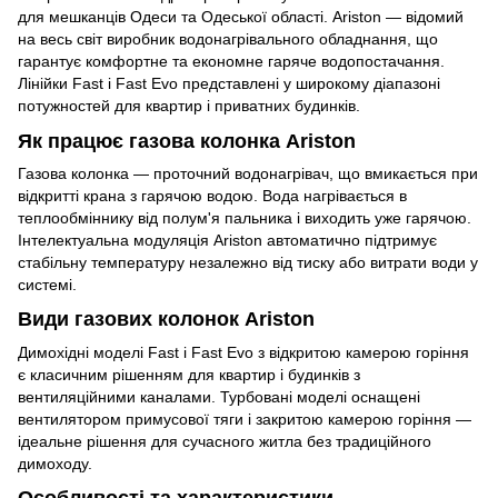
для мешканців Одеси та Одеської області. Ariston — відомий
на весь світ виробник водонагрівального обладнання, що
гарантує комфортне та економне гаряче водопостачання.
Лінійки Fast і Fast Evo представлені у широкому діапазоні
потужностей для квартир і приватних будинків.
Як працює газова колонка Ariston
Газова колонка — проточний водонагрівач, що вмикається при
відкритті крана з гарячою водою. Вода нагрівається в
теплообміннику від полум'я пальника і виходить уже гарячою.
Інтелектуальна модуляція Ariston автоматично підтримує
стабільну температуру незалежно від тиску або витрати води у
системі.
Види газових колонок Ariston
Димохідні моделі Fast і Fast Evo з відкритою камерою горіння
є класичним рішенням для квартир і будинків з
вентиляційними каналами. Турбовані моделі оснащені
вентилятором примусової тяги і закритою камерою горіння —
ідеальне рішення для сучасного житла без традиційного
димоходу.
Особливості та характеристики