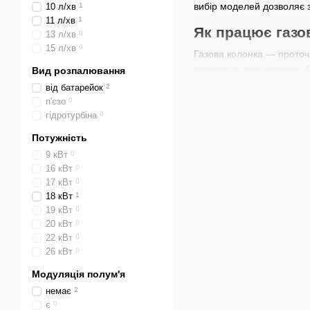
вибір моделей дозволяє 
10 л/хв
1
11 л/хв
1
Як працює газов
13 л/хв
0
15 л/хв
0
Газова колонка — проточн
подається вже гарячою. С
Вид розпалювання
від батарейок
2
Види газових ко
п'єзо
0
гідротурбіна
0
Димохідні моделі Fast та
примусовим відведенням 
Потужність
9 кВт
0
Особливості та
16 кВт
0
Потужність серії Ariston
17 кВт
0
зупинки тяги забезпечуют
18 кВт
1
19 кВт
0
Купити газову 
20 кВт
0
22 кВт
0
Хмельницький — динамічне
26 кВт
0
Подільський, Шепетівка, 
Хмельниччини у міській з
Модуляція полум'я
немає
2
Доставка
є
0