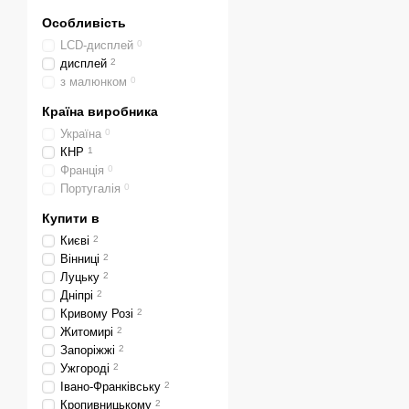
Доставка здійснюється Н
Особливість
найближче до покупця. Т
LCD-дисплей
0
дисплей
2
з малюнком
0
Країна виробника
Україна
0
КНР
1
Франція
0
Португалія
0
Купити в
Києві
2
Вінниці
2
Луцьку
2
Дніпрі
2
Кривому Розі
2
Житомирі
2
Запоріжжі
2
Ужгороді
2
Івано-Франківську
2
Кропивницькому
2