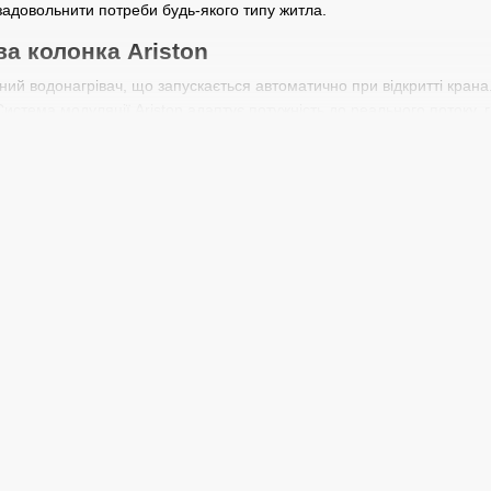
задовольнити потреби будь-якого типу житла.
а колонка Ariston
ий водонагрівач, що запускається автоматично при відкритті крана.
истема модуляції Ariston адаптує потужність до реального потоку,
лонок Ariston
 Fast Evo підключаються до існуючого вентиляційного каналу — зручн
газів і закритою камерою горіння встановлюються у приміщеннях 
 характеристики
 Fast — 17–26 кВт, продуктивність — 10–15 л/хв. Електронне автомат
ь безпечну та тривалу роботу без постійного обслуговування.
колонку Ariston у Хмельницькому
 місто в центрі Поділля та адміністративний центр Хмельницької 
Славута та Красилів. Для мешканців усіх цих міст Гідротерм забезпе
оні робить проточні водонагрівачі зручним та економічним рішенням