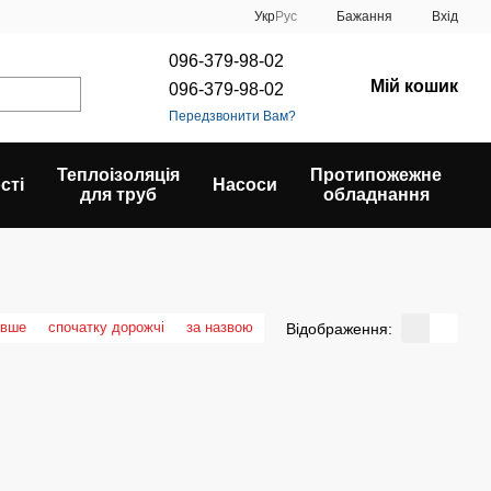
Укр
Рус
Бажання
Вхід
096-379-98-02
Мій кошик
096-379-98-02
Передзвонити Вам?
Теплоізоляція
Протипожежне
сті
Насоси
для труб
обладнання
евше
спочатку дорожчі
за назвою
Відображення: