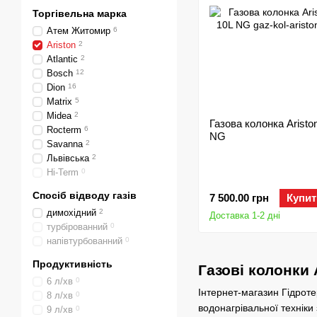
Торгівельна марка
Атем Житомир
6
Ariston
2
Atlantic
2
Bosch
12
Dion
16
Matrix
5
Midea
2
Газова колонка Aristo
Rocterm
6
NG
Savanna
2
Львівська
2
Hi-Term
0
Спосіб відводу газів
7 500.00 грн
Купит
димохідний
2
Доставка 1-2 дні
турбірованний
0
напівтурбованний
0
Продуктивність
Газові колонки
6 л/хв
0
Інтернет-магазин Гідроте
8 л/хв
0
водонагрівальної техніки 
9 л/хв
0