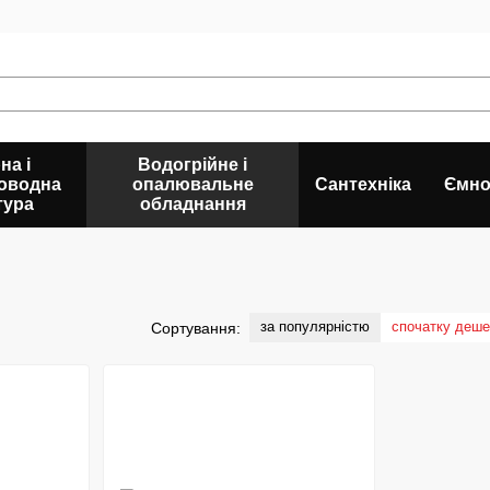
на і
Водогрійне і
оводна
опалювальне
Сантехніка
Ємно
тура
обладнання
за популярністю
спочатку деш
Сортування: