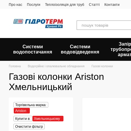
Перейти до основного контенту
Про нас
Послуги
Теплоізоляція для труб
Статті
Контакти
Запір
Системи
Системи
трубопр
водопостачання
водовідведення
арма
Головна
Водогрійне і опалювальне обладнання
Газові колонки
Газові колонки Ariston
Хмельницький
Торгівельна марка:
Ariston
Купити в:
Хмельницькому
Очистити фільтр