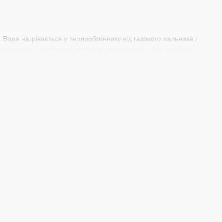
 Вода нагрівається у теплообміннику від газового пальника і
 гарантуючи комфортну стабільну температуру без перегріву.
ий варіант для газифікованих квартир. Турбовані версії з
без димоходу, розширюючи можливості монтажу.
ичне запалювання та захист від перегріву, замерзання й
області. Серед найбільших міст регіону — Кам'янець-
чує оперативну доставку газових колонок Ariston. Газифікація
.