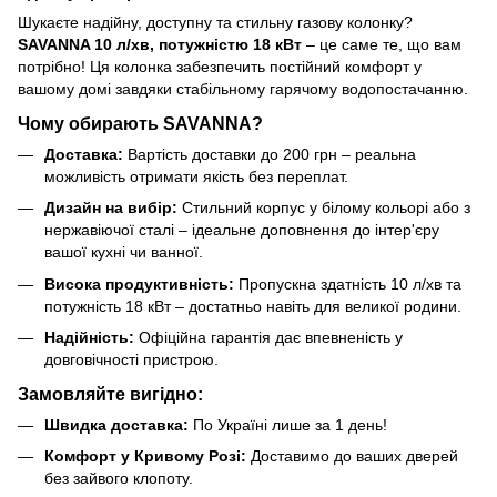
Шукаєте надійну, доступну та стильну газову колонку?
SAVANNA 10 л/хв, потужністю 18 кВт
– це саме те, що вам
потрібно! Ця колонка забезпечить постійний комфорт у
вашому домі завдяки стабільному гарячому водопостачанню.
Чому обирають SAVANNA?
Доставка:
Вартість доставки до 200 грн – реальна
можливість отримати якість без переплат.
Дизайн на вибір:
Стильний корпус у білому кольорі або з
нержавіючої сталі – ідеальне доповнення до інтер'єру
вашої кухні чи ванної.
Висока продуктивність:
Пропускна здатність 10 л/хв та
потужність 18 кВт – достатньо навіть для великої родини.
Надійність:
Офіційна гарантія дає впевненість у
довговічності пристрою.
Замовляйте вигідно:
Швидка доставка:
По Україні лише за 1 день!
Комфорт у Кривому Розі:
Доставимо до ваших дверей
без зайвого клопоту.