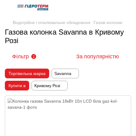
Водогрійне і опалювальне обладнання
Газові колонки
Газова колонка Savanna в Кривому
Розі
Фільтр
За популярністю
2
Торгівельна марка
Savanna
Купити в
Кривому Розі