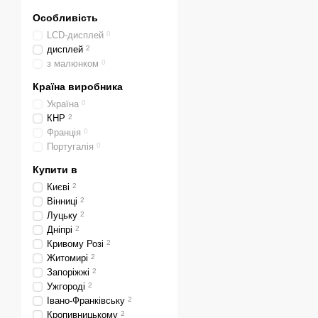
Особливість
LCD-дисплей
0
дисплей
2
з малюнком
0
Країна виробника
Україна
0
КНР
2
Франція
0
Португалія
0
Купити в
Києві
2
Вінниці
2
Луцьку
2
Дніпрі
2
Кривому Розі
2
Житомирі
2
Запоріжжі
2
Ужгороді
2
Івано-Франківську
2
Кропивницькому
2