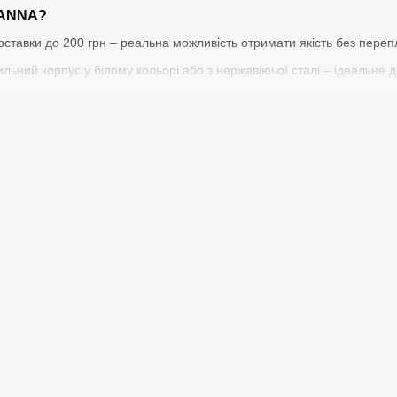
VANNA?
оставки до 200 грн – реальна можливість отримати якість без переп
льний корпус у білому кольорі або з нержавіючої сталі – ідеальне д
сть:
Пропускна здатність 10 л/хв та потужність 18 кВт – достатньо н
гарантія дає впевненість у довговічності пристрою.
 Україні лише за 1 день!
цькому:
Доставимо до ваших дверей без зайвого клопоту.
 близьким комфорт щодня!
Газова колонка SAVANNA
– ваш надійни