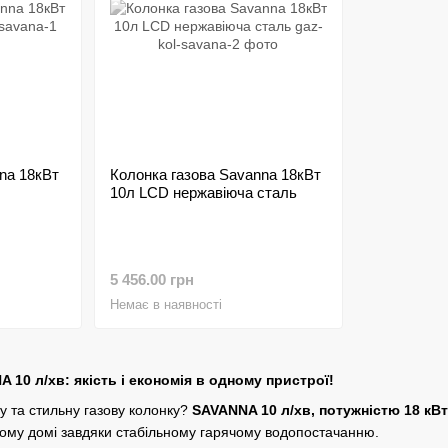
na 18кВт
Колонка газова Savanna 18кВт
10л LCD нержавіюча сталь
5 456.00 грн
Немає в наявності
 10 л/хв: якість і економія в одному пристрої!
у та стильну газову колонку?
SAVANNA 10 л/хв, потужністю 18 кВт
ому домі завдяки стабільному гарячому водопостачанню.