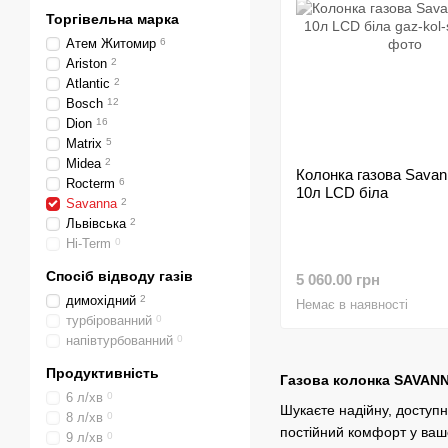
Торгівельна марка
Атем Житомир
6
Ariston
2
Atlantic
2
Bosch
12
Dion
16
Matrix
5
Midea
2
Колонка газова Savan
Rocterm
6
10л LCD біла
Savanna
2
Львівська
2
Hi-Term
0
Спосіб відводу газів
5 060.00 грн
димохідний
2
Немає в наявності
турбірованний
0
напівтурбованний
0
Продуктивність
Газова колонка SAVANNA
6 л/хв
0
Шукаєте надійну, доступн
8 л/хв
0
постійний комфорт у ваш
9 л/хв
0