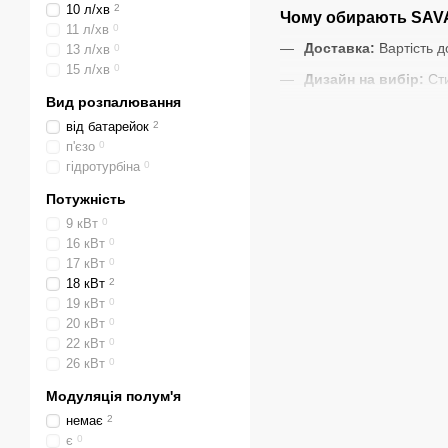
10 л/хв
2
Чому обирають SA
11 л/хв
0
Доставка:
Вартість д
13 л/хв
0
15 л/хв
0
Дизайн на вибір:
Сти
Вид розпалювання
Висока продуктивні
від батарейок
2
Надійність:
Офіційна 
п'єзо
0
гідротурбіна
0
Замовляйте вигідно:
Потужність
Швидка доставка:
По
9 кВт
0
Комфорт у Хмельни
16 кВт
0
17 кВт
0
Подаруйте собі та своїм
18 кВт
2
може бути доступною!
19 кВт
0
20 кВт
0
22 кВт
0
26 кВт
0
Модуляція полум'я
немає
2
є
0