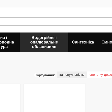
на і
Водогрійне і
оводна
опалювальне
Сантехніка
Ємно
тура
обладнання
за популярністю
спочатку деш
Сортування: