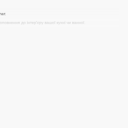
лат.
оповнення до інтер'єру вашої кухні чи ванної.
авіть для великої родини.
й вибір! Замовляйте прямо зараз і переконайтесь, що якість