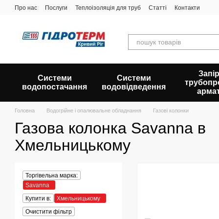
Перейти до основного контенту
Про нас
Послуги
Теплоізоляція для труб
Статті
Контакти
Запір
Системи
Системи
трубопр
водопостачання
водовідведення
арма
Головна
Водогрійне і опалювальне обладнання
Газові колонки
Газова колонка Savanna в
Хмельницькому
Торгівельна марка:
Savanna
Купити в:
Хмельницькому
Очистити фільтр