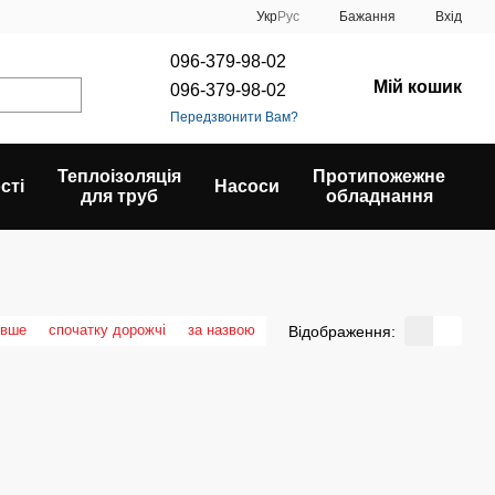
Укр
Рус
Бажання
Вхід
096-379-98-02
Мій кошик
096-379-98-02
Передзвонити Вам?
Теплоізоляція
Протипожежне
сті
Насоси
для труб
обладнання
евше
спочатку дорожчі
за назвою
Відображення: