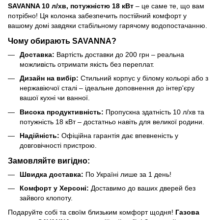
SAVANNA 10 л/хв, потужністю 18 кВт
– це саме те, що вам
потрібно! Ця колонка забезпечить постійний комфорт у
вашому домі завдяки стабільному гарячому водопостачанню.
Чому обирають SAVANNA?
Доставка:
Вартість доставки до 200 грн – реальна
можливість отримати якість без переплат.
Дизайн на вибір:
Стильний корпус у білому кольорі або з
нержавіючої сталі – ідеальне доповнення до інтер'єру
вашої кухні чи ванної.
Висока продуктивність:
Пропускна здатність 10 л/хв та
потужність 18 кВт – достатньо навіть для великої родини.
Надійність:
Офіційна гарантія дає впевненість у
довговічності пристрою.
Замовляйте вигідно:
Швидка доставка:
По Україні лише за 1 день!
Комфорт у Херсоні:
Доставимо до ваших дверей без
зайвого клопоту.
Подаруйте собі та своїм близьким комфорт щодня!
Газова