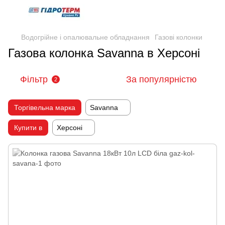
Водогрійне і опалювальне обладнання
Газові колонки
Газова колонка Savanna в Херсоні
Фільтр
За популярністю
2
Торгівельна марка
Savanna
Купити в
Херсоні