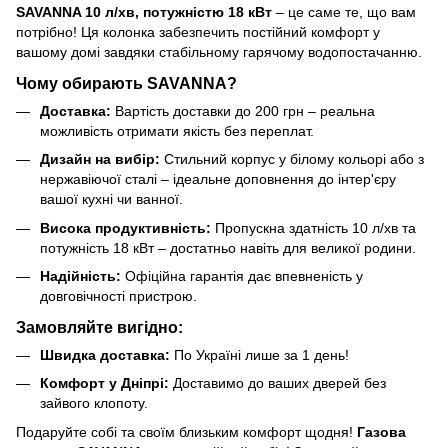
SAVANNA 10 л/хв, потужністю 18 кВт
– це саме те, що вам
потрібно! Ця колонка забезпечить постійний комфорт у
вашому домі завдяки стабільному гарячому водопостачанню.
Чому обирають SAVANNA?
Доставка:
Вартість доставки до 200 грн – реальна
можливість отримати якість без переплат.
Дизайн на вибір:
Стильний корпус у білому кольорі або з
нержавіючої сталі – ідеальне доповнення до інтер'єру
вашої кухні чи ванної.
Висока продуктивність:
Пропускна здатність 10 л/хв та
потужність 18 кВт – достатньо навіть для великої родини.
Надійність:
Офіційна гарантія дає впевненість у
довговічності пристрою.
Замовляйте вигідно:
Швидка доставка:
По Україні лише за 1 день!
Комфорт у Дніпрі:
Доставимо до ваших дверей без
зайвого клопоту.
Подаруйте собі та своїм близьким комфорт щодня!
Газова