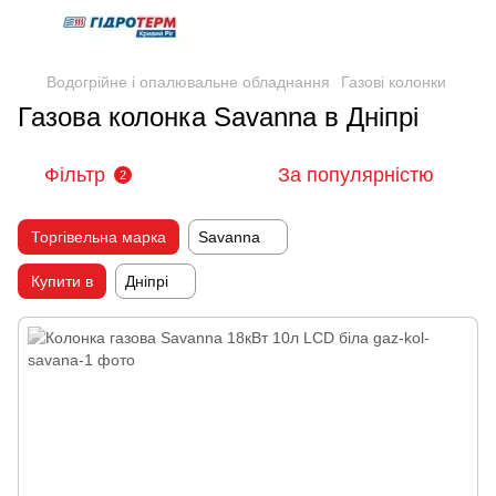
Водогрійне і опалювальне обладнання
Газові колонки
Газова колонка Savanna в Дніпрі
Фільтр
За популярністю
2
Торгівельна марка
Savanna
Купити в
Дніпрі