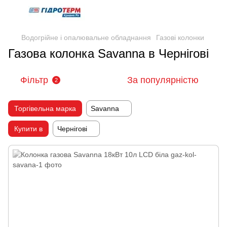
Водогрійне і опалювальне обладнання
Газові колонки
Газова колонка Savanna в Чернігові
Фільтр
За популярністю
2
Торгівельна марка
Savanna
Купити в
Чернігові