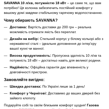
SAVANNA 10 л/хв, потужністю 18 кВт
– це саме те, що вам
потрібно! Ця колонка забезпечить постійний комфорт у
вашому домі завдяки стабільному гарячому водопостачанню.
Чому обирають SAVANNA?
Доставка:
Вартість доставки до 200 грн – реальна
можливість отримати якість без переплат.
Дизайн на вибір:
Стильний корпус у білому кольорі або з
нержавіючої сталі – ідеальне доповнення до інтер'єру
вашої кухні чи ванної.
Висока продуктивність:
Пропускна здатність 10 л/хв та
потужність 18 кВт – достатньо навіть для великої родини.
Надійність:
Офіційна гарантія дає впевненість у
довговічності пристрою.
Замовляйте вигідно:
Швидка доставка:
По Україні лише за 1 день!
Комфорт у Чернігові:
Доставимо до ваших дверей без
зайвого клопоту.
Подаруйте собі та своїм близьким комфорт щодня!
Газова