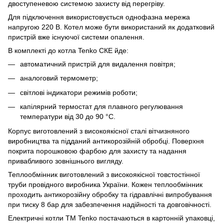
двоступеневою системою захисту від перегріву.
Для підключення використовується однофазна мережа
напругою 220 В. Котел може бути використаний як додатковий
пристрій вже існуючої системи опалення.
В комплекті до котла Tenko СКЕ йде:
автоматичний пристрій для видалення повітря;
аналоговий термометр;
світлові індикатори режимів роботи;
капілярний термостат для плавного регулювання
температури від 30 до 90 °С.
Корпус виготовлений з високоякісної сталі вітчизняного
виробництва та підданий антикорозійній обробці. Поверхня
покрита порошковою фарбою для захисту та надання
привабливого зовнішнього вигляду.
Теплообмінник виготовлений з високоякісної товстостінної
труби провідного виробника України. Кожен теплообмінник
проходить антикорозійну обробку та гідравлічні випробування
при тиску 8 бар для забезпечення надійності та довговічності.
Електричні котли ТМ Tenko постачаються в картонній упаковці,