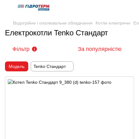
Водогрійне і опалювальне обладнання
Котли електричні
Ел
Електрокотли Tenko Стандарт
Фільтр
За популярністю
1
Модель
Tenko Стандарт