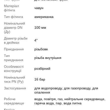
Матеріал
чавун
фітінга
Тип фітинга
американка
Номінальний
діаметр DN
100 мм
(Ду)
Діаметр різьби
4"
в дюймах
Приєднання
різьбове
Тип
різьба внутрішня
приєднання
Особливості
розбірний
конструкції
Номінальний
16 бар
тиск PN (Ру)
Застосування
для водопроводу, для газопроводу, для
опалення
Робоче
вода, повітря, газ, нейтральне середовище,
середовище
гаряча вода, пар, вода питна
Країна