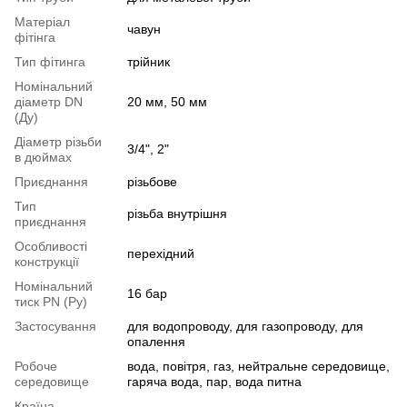
Матеріал
чавун
фітінга
Тип фітинга
трійник
Номінальний
діаметр DN
20 мм, 50 мм
(Ду)
Діаметр різьби
3/4", 2"
в дюймах
Приєднання
різьбове
Тип
різьба внутрішня
приєднання
Особливості
перехідний
конструкції
Номінальний
16 бар
тиск PN (Ру)
Застосування
для водопроводу, для газопроводу, для
опалення
Робоче
вода, повітря, газ, нейтральне середовище,
середовище
гаряча вода, пар, вода питна
Країна