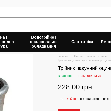
на і
Водогрійне і
оводна
опалювальне
Сантехніка
Ємно
тура
обладнання
Головна
Системи водопостачання
Трійник чавунний оцинкований перехідни
Трійник чавунний оцин
В наявності
Написати відгук
228.00 грн
Увійти
для відображення накоп
%