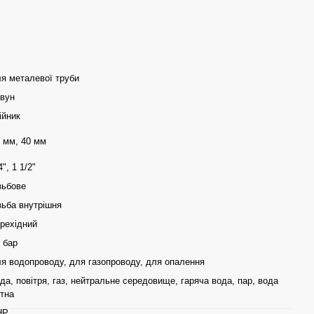
я металевої труби
вун
ійник
 мм, 40 мм
4", 1 1/2"
зьбове
зьба внутрішня
рехідний
 бар
я водопроводу, для газопроводу, для опалення
да, повітря, газ, нейтральне середовище, гаряча вода, пар, вода
тна
НР