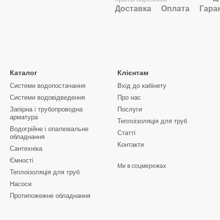
Доставка
Оплата
Гара
Каталог
Клієнтам
Системи водопостачання
Вхід до кабінету
Системи водовідведення
Про нас
Запірна і трубопроводна
Послуги
арматура
Теплоізоляція для труб
Водогрійне і опалювальне
Статті
обладнання
Контакти
Сантехніка
Ємності
Ми в соцмережах
Теплоізоляція для труб
Насоси
Протипожежне обладнання