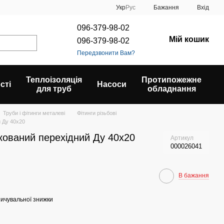
Укр
Рус
Бажання
Вхід
096-379-98-02
Мій кошик
096-379-98-02
Передзвонити Вам?
Теплоізоляція
Протипожежне
сті
Насоси
для труб
обладнання
Труби і фітинги металеві
Фітинги різьбові
й Ду 40х20
кований перехідний Ду 40х20
Артикул
000026041
В бажання
ичувальної знижки