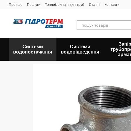
Перейти до основного контенту
Про нас
Послуги
Теплоізоляція для труб
Статті
Контакти
Запір
Системи
Системи
трубопр
водопостачання
водовідведення
арма