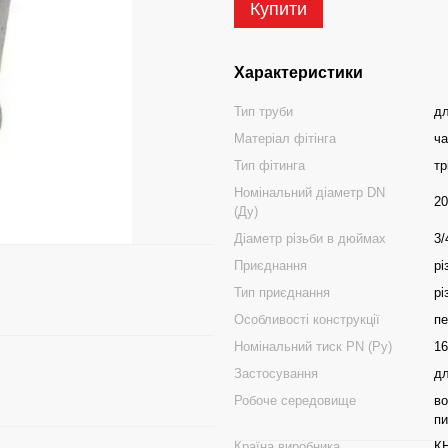
Купити
Характеристики
Тип труби
дл
Матеріал фітінга
ча
Тип фітинга
тр
Номінальний діаметр DN
20
(Ду)
Діаметр різьби в дюймах
3/
Приєднання
рі
Тип приєднання
рі
Особливості конструкції
пе
Номінальний тиск PN (Ру)
16
Застосування
дл
Робоче середовище
во
пи
Країна виробника
К