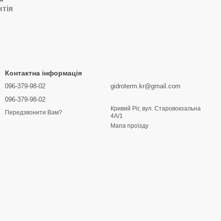
нтія
Контактна інформація
096-379-98-02
gidroterm.kr@gmail.com
096-379-98-02
Кривий Ріг, вул. Старовокзальна
Передзвонити Вам?
4А/1
Мапа проїзду