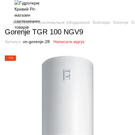
Водогрійне і опалювальне обладнання
Бойлери
Gorenje
G
Gorenje TGR 100 NGV9
Артикул:
vn-gorenje-28
Написати відгук
−7%