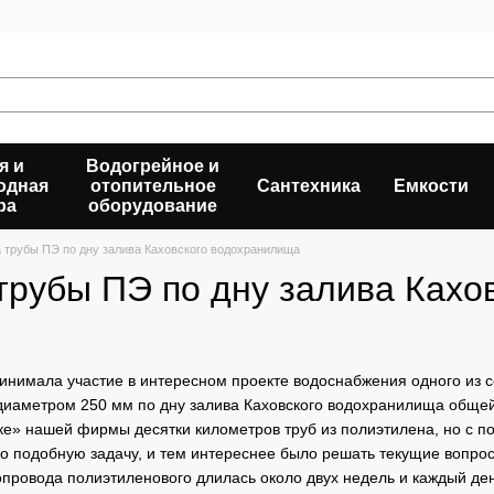
я и
Водогрейное и
одная
отопительное
Сантехника
Емкости
ра
оборудование
 трубы ПЭ по дну залива Каховского водохранилища
трубы ПЭ по дну залива Кахо
нимала участие в интересном проекте водоснабжения одного из с
диаметром 250 мм по дну залива Каховского водохранилища общей 
чике» нашей фирмы десятки километров труб из полиэтилена, но с 
о подобную задачу, и тем интереснее было решать текущие вопро
опровода полиэтиленового длилась около двух недель и каждый ден