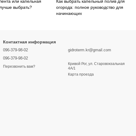
лента или капельная
Как выбрать капельный полив для
 лучше выбрать?
огорода: полное руководство для
начинающих
Контактная информация
096-379-98-02
gidroterm.kr@gmail.com
096-379-98-02
Кривой Рог, ул. Старовокзальная
Перезвонить вам?
4А/1
Карта проезда