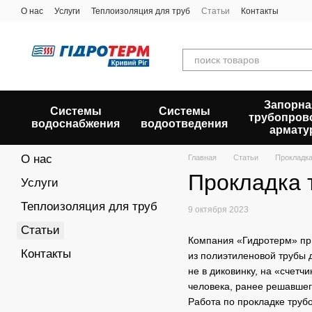
Перейти к основному контенту
О нас
Услуги
Теплоизоляция для труб
Статьи
Контакты
Запорна
Системы
Системы
трубопров
водоснабжения
водоотведения
армату
О нас
Главная
Статьи
Прокладка
Прокладка 
Услуги
Теплоизоляция для труб
9 октября 2023
Статьи
Компания «Гидротерм» при
Контакты
из полиэтиленовой трубы 
не в диковинку, на «счет
человека, ранее решавшег
Работа по прокладке труб