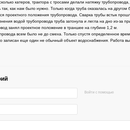
сколько катеров, трактора с тросами делали натяжку трубопровода,
 так, как нам было нужно. Только когда труба оказалась на другом 
ся проектного положения трубопровода. Сварка трубы встык прошла
лнения водой трубопровода труба затонула и легла на дно из-за п
вод занял проектное положение в траншее на глубине 1,2 м.
провода всем было не до смеха. Только спустя определенное вре
о записан еще один не обычный объект водоснабжения. Работа вып
рий
Войти с помощью