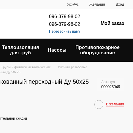
Укр
Рус
Желания
Вход
096-379-98-02
Мой заказ
096-379-98-02
Перезвонить вам?
Теплоизоляция
Противопожарное
Насосы
для труб
оборудование
Трубы и фитинги металлические
Фитинги резьбовые
ный Ду 50х25
нкованный переходный Ду 50х25
Артикул
000026046
В желания
тельной скидки