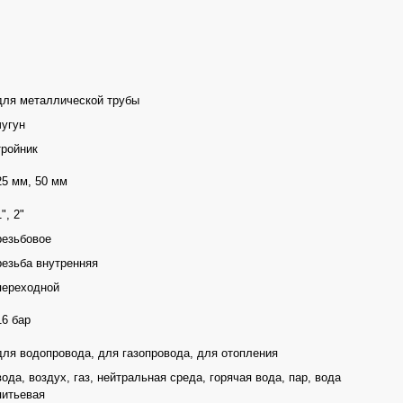
для металлической трубы
чугун
тройник
25 мм, 50 мм
1", 2"
резьбовое
резьба внутренняя
переходной
16 бар
для водопровода, для газопровода, для отопления
вода, воздух, газ, нейтральная среда, горячая вода, пар, вода
питьевая