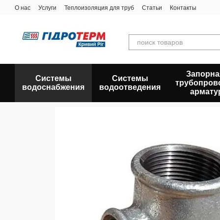
Перейти к основному контенту
О нас
Услуги
Теплоизоляция для труб
Статьи
Контакты
Запорна
Системы
Системы
трубопров
водоснабжения
водоотведения
армату