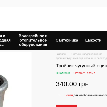
я и
Водогрейное и
одная
отопительное
Сантехника
Емкости
ра
оборудование
Главная
Системы водоснабжения
Тройник чугунный оцинкованный переход
Тройник чугунный оци
В наличии
Оставить отзыв
340.00 грн
Войти
для отображения накопи
%