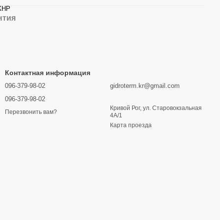
КНР
нтия
Контактная информация
096-379-98-02
gidroterm.kr@gmail.com
096-379-98-02
Кривой Рог, ул. Старовокзальная
Перезвонить вам?
4А/1
Карта проезда