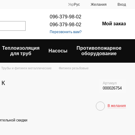
Укр
Рус
Желания
Вход
096-379-98-02
Мой заказ
096-379-98-02
Перезвонить вам?
Теплоизоляция
Противопожарное
Насосы
для труб
оборудование
Трубы и фитинги металлические
Фитинги резьбовые
 К
Артикул
000026754
В желания
тельной скидки