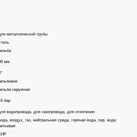
для металлической трубы
сталь
резьба
80 мм
3"
резьбовое
резьба наружная
16 бар
для водопровода, для газопровода, для отопления
вода, воздух, газ, нейтральная среда, горячая вода, пар, вода
питьевая
КНР