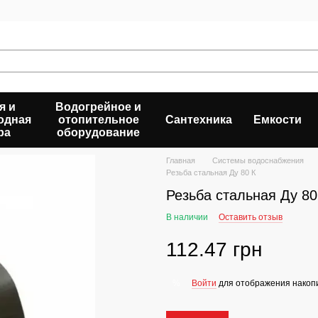
я и
Водогрейное и
одная
отопительное
Сантехника
Емкости
ра
оборудование
Главная
Системы водоснабжения
Резьба стальная Ду 80 К
Резьба стальная Ду 80
В наличии
Оставить отзыв
112.47 грн
Войти
для отображения накопи
%