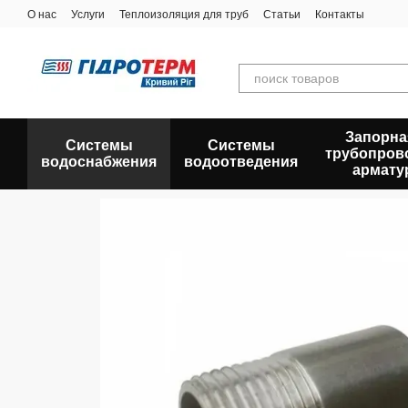
Перейти к основному контенту
О нас
Услуги
Теплоизоляция для труб
Статьи
Контакты
Запорна
Системы
Системы
трубопров
водоснабжения
водоотведения
армату