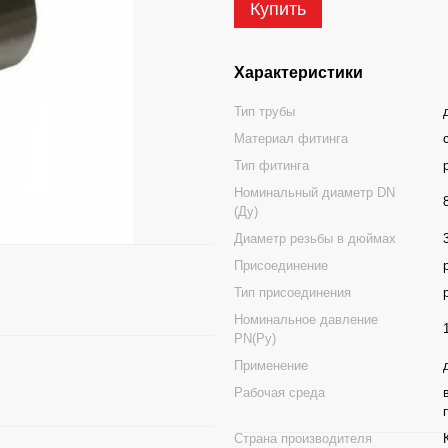
Купить
Характеристики
Тип трубы
Материал фитинга
Тип фитинга
Номинальный диаметр DN
(Ду)
Диаметр резьбы в дюймах
Присоединение
Тип присоединения
Номинальное давление
PN(Ру)
Применение
Рабочая среда
Страна производителя