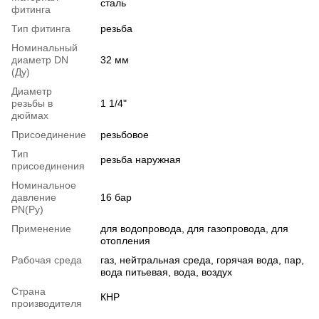
сталь
фитинга
Тип фитинга
резьба
Номинальный
диаметр DN
32 мм
(Ду)
Диаметр
резьбы в
1 1/4"
дюймах
Присоединение
резьбовое
Тип
резьба наружная
присоединения
Номинальное
давление
16 бар
PN(Ру)
Применение
для водопровода, для газопровода, для
отопления
Рабочая среда
газ, нейтральная среда, горячая вода, пар,
вода питьевая, вода, воздух
Страна
КНР
производителя