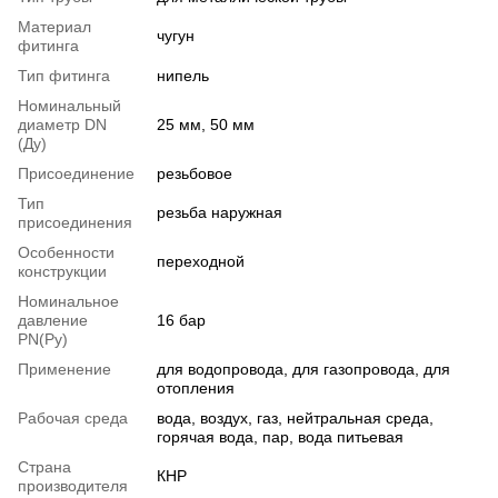
Материал
чугун
фитинга
Тип фитинга
нипель
Номинальный
диаметр DN
25 мм, 50 мм
(Ду)
Присоединение
резьбовое
Тип
резьба наружная
присоединения
Особенности
переходной
конструкции
Номинальное
давление
16 бар
PN(Ру)
Применение
для водопровода, для газопровода, для
отопления
Рабочая среда
вода, воздух, газ, нейтральная среда,
горячая вода, пар, вода питьевая
Страна
КНР
производителя