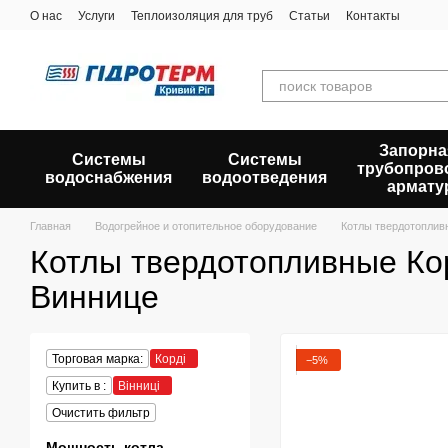
Перейти к основному контенту
О нас
Услуги
Теплоизоляция для труб
Статьи
Контакты
Запорна
Системы
Системы
трубопров
водоснабжения
водоотведения
армату
Главная
Водогрейное и отопительное оборудование
Котлы твердотоплив
Котлы твердотопливные Ко
Виннице
Торговая марка:
Корді
−5%
Купить в :
Вінниці
Очистить фильтр
Мощность котла