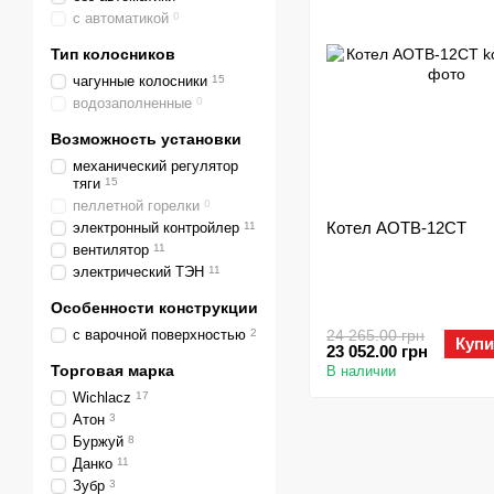
с автоматикой
0
Тип колосников
чагунные колосники
15
водозаполненные
0
Возможность установки
механический регулятор
тяги
15
пеллетной горелки
0
Котел АОТВ-12СТ
электронный контройлер
11
вентилятор
11
электрический ТЭН
11
Особенности конструкции
с варочной поверхностью
2
24 265.00 грн
Купи
23 052.00 грн
Торговая марка
В наличии
Wichlacz
17
Атон
3
Буржуй
8
Данко
11
Зубр
3