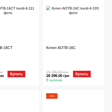
В-16СТ
Котел АОТВ-16С
рн
29 785.00 грн
Купить
Купить
грн
28 296.00 грн
В наличии
−5%