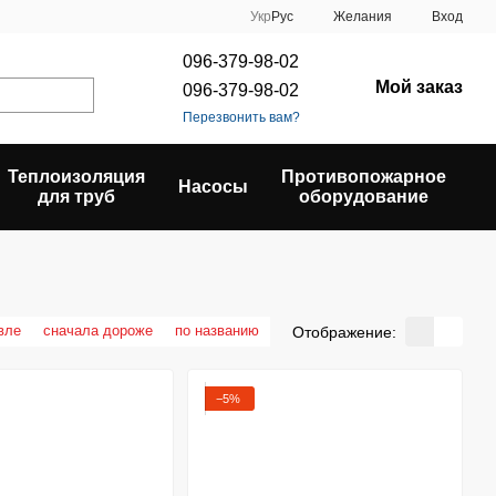
Укр
Рус
Желания
Вход
096-379-98-02
Мой заказ
096-379-98-02
Перезвонить вам?
Теплоизоляция
Противопожарное
Насосы
для труб
оборудование
вле
сначала дороже
по названию
Отображение:
−5%