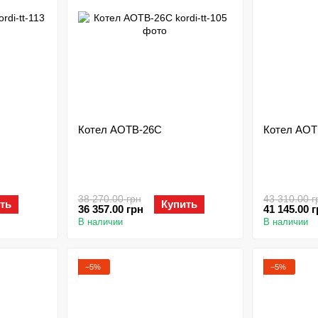
Котел АОТВ-26С
Котел АОТ
38 270.00 грн
43 310.00 г
ть
Купить
36 357.00 грн
41 145.00 
В наличии
В наличии
−5%
−5%