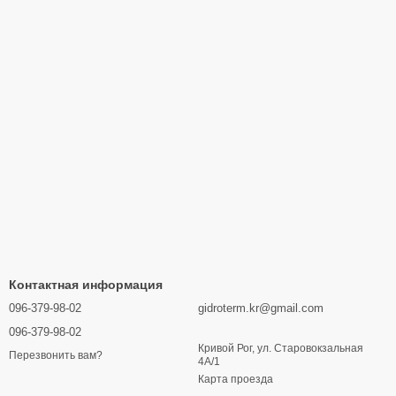
ми компонентами для быстрой установки и ввода в
ржки всегда готова помочь с обслуживанием и ремонтом.
во продукции и услуг.
вое жилье или бизнес надежным и экономичным отоплением с
Контактная информация
096-379-98-02
gidroterm.kr@gmail.com
096-379-98-02
Кривой Рог, ул. Старовокзальная
Перезвонить вам?
4А/1
Карта проезда