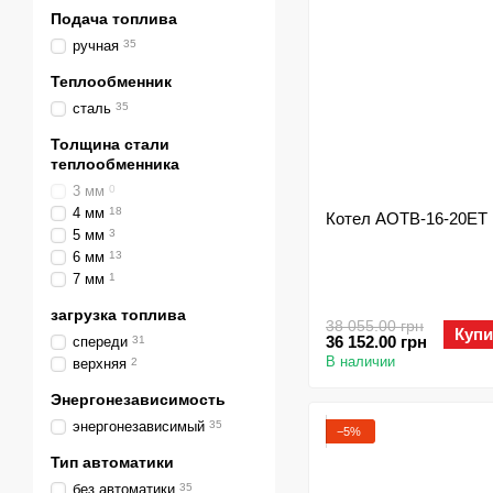
Подача топлива
ручная
35
Теплообменник
сталь
35
Толщина стали
теплообменника
3 мм
0
4 мм
18
Котел АОТВ-16-20ЕТ
5 мм
3
6 мм
13
7 мм
1
загрузка топлива
38 055.00 грн
Купи
36 152.00 грн
спереди
31
В наличии
верхняя
2
Энергонезависимость
энергонезависимый
35
−5%
Тип автоматики
без автоматики
35