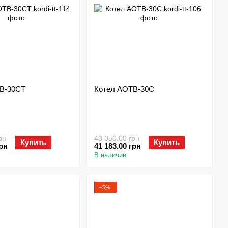
В-30СТ
Котел АОТВ-30С
рн
43 350.00 грн
Купить
Купить
грн
41 183.00 грн
В наличии
−5%