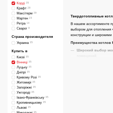
Корді
35
Крафт
28
Максітерм
29
Твердотопливные котл
Мартен
23
Ретра
14
В нашем ассортименте п
Сварог
9
выбором для отопления 
конструкции и широкими
Страна производителя
Преимущества котлов 
Украина
35
Широкий выбор мо
Купить в
помещений.
Києві
35
Вінниці
35
Прочная конструкц
Луцьку
35
высоким температура
Дніпрі
35
Адаптивность
: Воз
Кривому Розі
35
Житомирі
35
Комплексный серви
Запоріжжі
35
и доставку.
Ужгороді
35
Доставка и монтаж
:
Івано-Франківську
35
Кропивницькому
35
оборудования.
Львові
35
Почему стоит к
Миколаєві
35