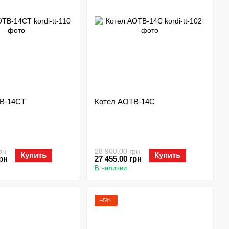
В-14СТ
Котел АОТВ-14С
рн
28 900.00 грн
Купить
Купить
грн
27 455.00 грн
В наличии
−5%