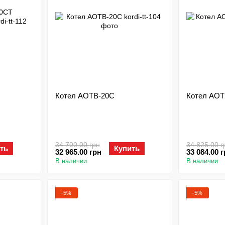
Котел АОТВ-20С
Котел АОТ
34 700.00 грн
34 825.00 г
ть
Купить
32 965.00 грн
33 084.00 
В наличии
В наличии
−5%
−5%