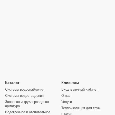
: Котлы поставляются в полной комплектации со всеми необходимы
ка
: Все котлы имеют официальную гарантию, а наша служба подде
: Мы предлагаем лучшие цены на рынке, не уступая при этом качест
ивные котлы Корди АОТВ на
сайте gidroterm.com.ua
и обеспечьте с
о всей Украине.
Каталог
Клиентам
Системы водоснабжения
Вход в личный кабинет
Системы водоотведения
О нас
Запорная и трубопроводная
Услуги
арматура
Теплоизоляция для труб
Водогрейное и отопительное
Статьи