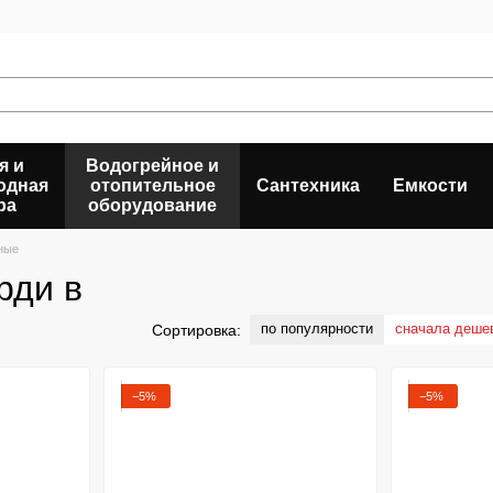
я и
Водогрейное и
одная
отопительное
Сантехника
Емкости
ра
оборудование
ные
рди в
по популярности
сначала деше
Сортировка:
−5%
−5%