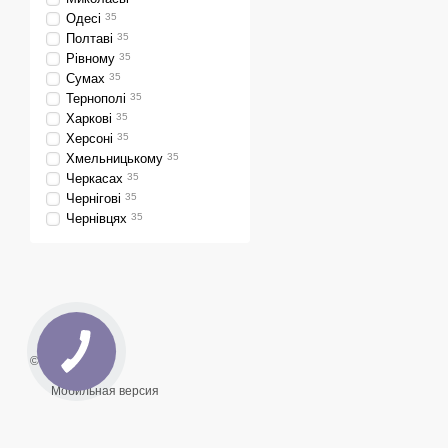
Одесі
35
100% комплектация
Полтаві
35
эксплуатацию.
Рівному
35
Сумах
35
Гарантия и поддерж
Тернополі
35
Конкурентные цены
Харкові
35
Херсоні
35
Заказывайте твердотопл
Хмельницькому
35
доставкой и установкой п
Черкасах
35
Чернігові
35
Чернівцях
35
© 2026
Мобильная версия