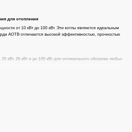
ния для отопления
ности от 10 кВт до 100 кВт. Эти котлы являются идеальным
орди АОТВ отличаются высокой эффективностью, прочностью
т, 20 кВт, 26 кВт и до 100 кВт для оптимального обогрева любых
беспечивает их длительный срок службы и устойчивость к
универсальными и удобными в использовании.
ный подбор оборудования, монтаж, гарантийное обслуживание
также предоставляем услуги по установке и настройке