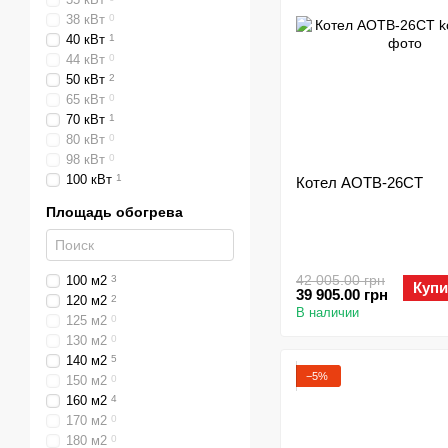
38 кВт
0
40 кВт
1
44 кВт
0
50 кВт
2
65 кВт
0
70 кВт
1
80 кВт
0
98 кВт
0
100 кВт
1
Котел АОТВ-26СТ
Площадь обогрева
42 005.00 грн
100 м2
3
Купи
39 905.00 грн
120 м2
2
В наличии
125 м2
0
130 м2
0
140 м2
5
−5%
150 м2
0
160 м2
4
170 м2
0
180 м2
0