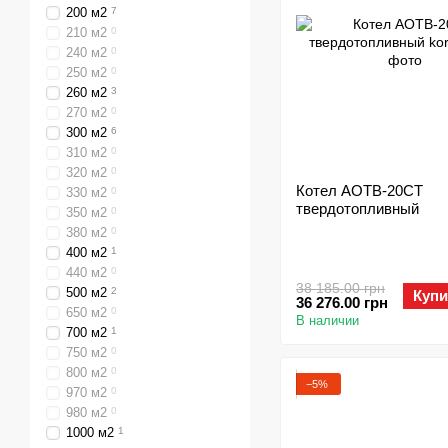
200 м2
7
210 м2
0
240 м2
0
250 м2
0
260 м2
3
270 м2
0
300 м2
6
310 м2
0
320 м2
0
Котел АОТВ-20СТ
330 м2
0
твердотопливный
350 м2
0
380 м2
0
400 м2
1
440 м2
0
38 185.00 грн
500 м2
2
Купи
36 276.00 грн
650 м2
0
В наличии
700 м2
1
750 м2
0
800 м2
0
−5%
970 м2
0
980 м2
0
1000 м2
1