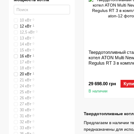
10 кВт
0
12 кВт
1
12,5 кВт
0
13 кВт
0
14 кВт
0
15 кВт
0
Твердотопливный ста
16 кВт
1
котел ATON Multi New
17 кВт
0
Regulus RT 3 в компл
18 кВт
0
20 кВт
1
21 кВт
0
29 698.00 грн
Купи
24 кВт
0
В наличии
25 кВт
0
26 кВт
0
27 кВт
0
30 кВт
0
Твердотопливные котлы
31 кВт
0
32 кВт
0
Предлагаем в наличии тв
33 кВт
0
предназначены для испол
35 кВт
0