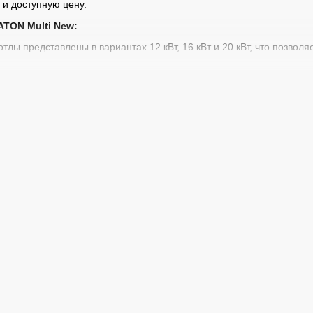
и доступную цену.
TON Multi New:
Котлы представлены в вариантах 12 кВт, 16 кВт и 20 кВт, что позв
ия
: Котлы изготовлены из стали толщиной 4 мм, что обеспечивает и
атика
: Котлы оснащены автоматической системой управления, что 
етную горелку
: Возможность установки пеллетной горелки расшир
и
: Мы предлагаем не только продажу котлов, но и профессиональн
ка
: Мы осуществляем доставку по
Одессе
и всей Украине, а также
опливный котел ATON Multi New
: Котлы поставляются в полной комплектации, что обеспечивает их 
ка
: На все котлы распространяется официальная гарантия, а наша