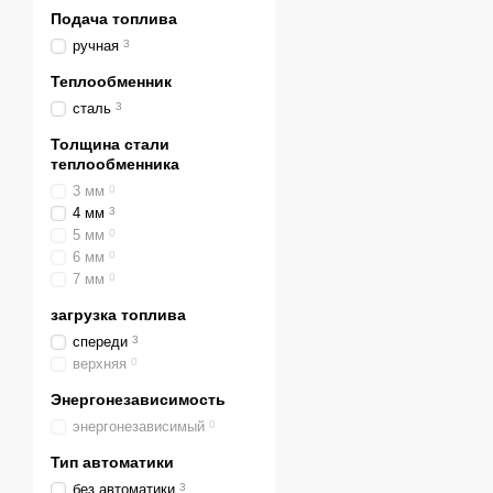
Подача топлива
ручная
3
Теплообменник
сталь
3
Толщина стали
теплообменника
3 мм
0
4 мм
3
5 мм
0
6 мм
0
7 мм
0
загрузка топлива
спереди
3
верхняя
0
Энергонезависимость
энергонезависимый
0
Тип автоматики
без автоматики
3