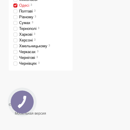
Одесі
3
Полтаві
3
Рівному
3
Сумах
3
Тернополі
3
Харкові
3
Херсоні
3
Хмельницькому
3
Черкасах
3
Чернігові
3
Чернівцях
3
© 2026
Мобильная версия