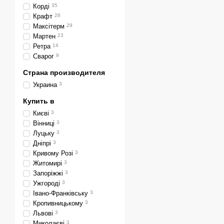
Корді
35
Крафт
28
Максітерм
29
Мартен
23
Ретра
14
Сварог
9
Страна производителя
Украина
3
Купить в
Києві
3
Вінниці
3
Луцьку
3
Дніпрі
3
Кривому Розі
3
Житомирі
3
Запоріжжі
3
Ужгороді
3
Івано-Франківську
3
Кропивницькому
3
Львові
3
Миколаєві
3