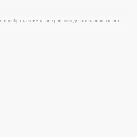
оляет подобрать оптимальное решение для отопления вашего
х долговечность и надежность в эксплуатации.
делает эксплуатацию простой и удобной.
яет варианты использования котлов и делает их более
ый подбор оборудования, его монтаж, а также гарантийное
 предоставляем услуги по установке и запуску отопительного
готовность к быстрой установке и эксплуатации.
 служба поддержки всегда готова помочь с обслуживанием и