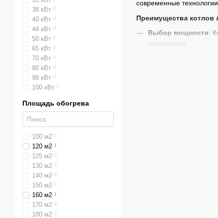
современные технологии 
38 кВт
0
Преимущества котлов A
40 кВт
0
44 кВт
0
Выбор мощности
: 
50 кВт
0
помещения.
65 кВт
0
Прочная конструкц
70 кВт
0
80 кВт
0
Современная автом
98 кВт
0
100 кВт
0
Адаптация под пелл
универсальными.
Площадь обогрева
Комплексные услуг
обслуживание.
100 м2
0
Доставка и установ
120 м2
1
оборудования.
125 м2
0
130 м2
0
Купить твердот
140 м2
0
100% комплектация
150 м2
0
160 м2
1
Гарантия и поддерж
170 м2
0
ремонтом.
180 м2
0