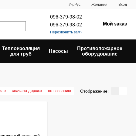
Укр
Рус
Желания
Вход
096-379-98-02
Мой заказ
096-379-98-02
Перезвонить вам?
Теплоизоляция
Противопожарное
Насосы
для труб
оборудование
вле
сначала дороже
по названию
Отображение: