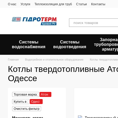
Перейти к основному контенту
О нас
Услуги
Теплоизоляция для труб
Статьи
Контакты
Запорна
Системы
Системы
трубопров
водоснабжения
водоотведения
армату
Главная
Водогрейное и отопительное оборудование
Котлы твердотоплив
Котлы твердотопливные Ат
Одессе
Торговая марка:
Атон
Купить в :
Одесі
Очистить фильтр
Мощность котла