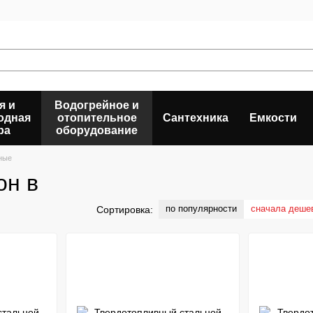
я и
Водогрейное и
одная
отопительное
Сантехника
Емкости
ра
оборудование
ные
он в
по популярности
сначала деше
Сортировка: