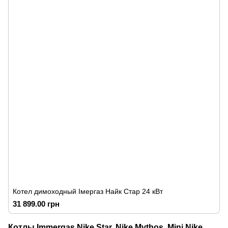
Котел димоходный Імергаз Найк Стар 24 кВт
31 899.00 грн
Котлы Immergas Nike Star, Nike Mythos, Mini Nike,