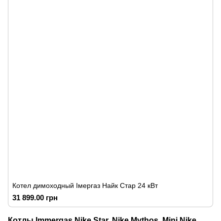
Котел димоходный Імергаз Найк Стар 24 кВт
31 899.00 грн
Котлы Immergas Nike Star, Nike Mythos, Mini Nike,