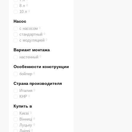
они позволяют эконом
8 л
0
По камере сгорания
10 л
0
Газовые котлы Baxi
Насос
снижает их эффектив
с насосом
0
стандартный
0
Газовые котлы Baxi
с модуляцией
0
Котлы Baxi. Се
Вариант монтажа
Конвекционные насте
настенный
0
сгорания, теплообме
Особенности конструкции
Конвекционные насте
бойлер
0
сгорания, теплообме
Страна производителя
Конвекционные насте
Италия
0
битермические тепло
КНР
0
Конвекционные насте
Купить в
сгорания, увеличенны
Києві
0
Конвекционные насте
Вінниці
0
сгорания, увеличенн
Луцьку
0
Дніпрі
0