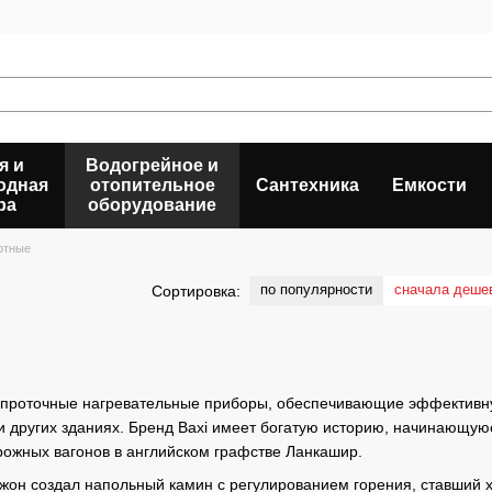
я и
Водогрейное и
одная
отопительное
Сантехника
Емкости
ра
оборудование
ртные
по популярности
сначала деше
Сортировка:
то проточные нагревательные приборы, обеспечивающие эффективну
и других зданиях. Бренд Baxi имеет богатую историю, начинающую
рожных вагонов в английском графстве Ланкашир.
 Джон создал напольный камин с регулированием горения, ставший