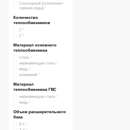
2 контурный (отопление+
том, что одновременно м
горячая вода)
0
Все котлы Baxi максимал
Количество
По установке разде
теплообменников
Настенные газовые
1
0
могут быть установл
2
0
Напольные газовые
Материал основного
теплообменника
помещения. Высокая 
сталь
0
По количеству конту
нержавеющая сталь
0
Одноконтурные газ
медь
0
алюминий
0
стоимость. Вопрос г
Материал
Двухконтурные газо
теплообменника ГВС
небольших домов, хот
нержавеющая сталь
0
По типу использова
медь
0
Конвекционные газ
Объем расширительного
простую конструкцию
бака
6 л
0
Конденсационные г
7 л
0