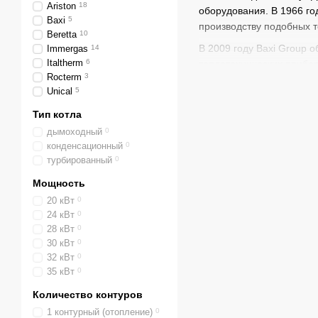
Ariston
18
оборудования. В 1966 г
Baxi
5
производству подобных 
Beretta
10
В 2009 году Baxi Group 
Immergas
14
Italtherm
6
теплотехнических приборо
Rocterm
3
Модификации к
Unical
5
Модификации теплогенер
Тип котла
известных немецких прои
дымоходный
0
конфигурациями. Все эт
конденсационный
0
изолированный корпус, 
турбированный
0
объема воды, увеличиваю
Мощность
электронного. управлени
20 кВт
0
Принцип действия газово
24 кВт
0
системе управления о не
28 кВт
0
30 кВт
0
горелку. Горелка зажига
32 кВт
0
газа, вода нагревается о
35 кВт
0
коммуникации отопительн
теплом только систему о
Количество контуров
Двухконтурный котел Bax
1 контурный (отопление)
0