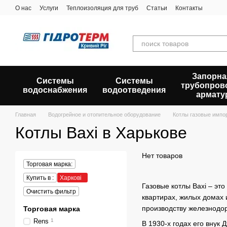
Перейти к основному контенту
О нас
Услуги
Теплоизоляция для труб
Статьи
Контакты
Запорна
Системы
Системы
трубопров
водоснабжения
водоотведения
армату
Главная
Водогрейное и отопительное оборудование
Котлы газовые импо
Котлы Baxi в Харькове
Нет товаров
Торговая марка:
Купить в :
Харкові
Газовые котлы Baxi – э
Очистить фильтр
квартирах, жилых домах 
производству железнодо
Торговая марка
Rens
1
В 1930-х годах его внук