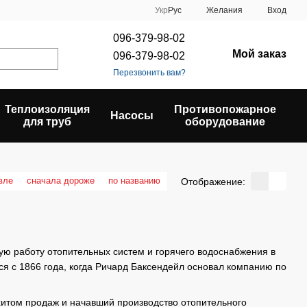
Укр
Рус
Желания
Вход
096-379-98-02
Мой заказ
096-379-98-02
Перезвонить вам?
Теплоизоляция
Противопожарное
Насосы
для труб
оборудование
вле
сначала дороже
по названию
Отображение:
ю работу отопительных систем и горячего водоснабжения в
ся с 1866 года, когда Ричард Баксендейл основал компанию по
 хитом продаж и начавший производство отопительного