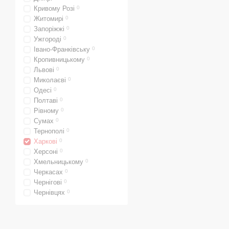
Конвекционные насте
Кривому Розі
0
сгорания, встроенны
Житомирі
0
Конвекционные газо
Запоріжжі
0
теплообменники из чу
Ужгороді
0
Івано-Франківську
0
Конвекционные напо
Кропивницькому
0
чугуна, датчики тяги
Львові
0
Миколаєві
0
Конвекционные газо
Одесі
0
датчики тяги, пьезов
Полтаві
0
Конденсационные на
Рівному
0
сгорания, горелки с 
Сумах
0
Тернополі
0
Конденсационные на
Харкові
0
сгорания, горелки с 
Херсоні
0
Конденсационные на
Хмельницькому
0
Черкасах
0
горелки с модуляцие
Чернігові
0
Конденсационные на
Чернівцях
0
сгорания, горелки с 
Конденсационные на
горелки с модуляцие