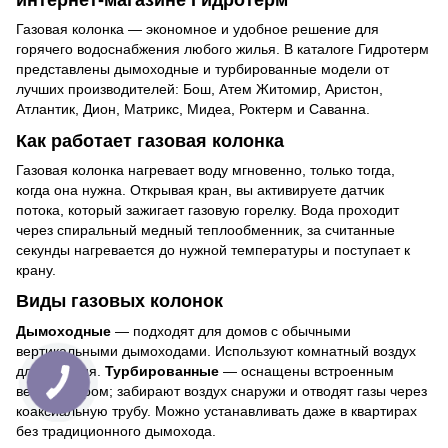
интернет-магазине Гидротерм
Газовая колонка — экономное и удобное решение для
горячего водоснабжения любого жилья. В каталоге Гидротерм
представлены дымоходные и турбированные модели от
лучших производителей: Бош, Атем Житомир, Аристон,
Атлантик, Дион, Матрикс, Мидеа, Роктерм и Саванна.
Как работает газовая колонка
Газовая колонка нагревает воду мгновенно, только тогда,
когда она нужна. Открывая кран, вы активируете датчик
потока, который зажигает газовую горелку. Вода проходит
через спиральный медный теплообменник, за считанные
секунды нагревается до нужной температуры и поступает к
крану.
Виды газовых колонок
Дымоходные
— подходят для домов с обычными
вертикальными дымоходами. Используют комнатный воздух
для горения.
Турбированные
— оснащены встроенным
вентилятором; забирают воздух снаружи и отводят газы через
коаксиальную трубу. Можно устанавливать даже в квартирах
без традиционного дымохода.