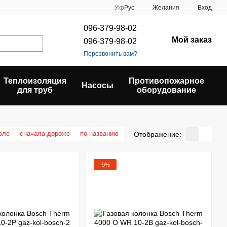
Укр
Рус
Желания
Вход
096-379-98-02
Мой заказ
096-379-98-02
Перезвонить вам?
Теплоизоляция
Противопожарное
Насосы
для труб
оборудование
вле
сначала дороже
по названию
Отображение:
−9%