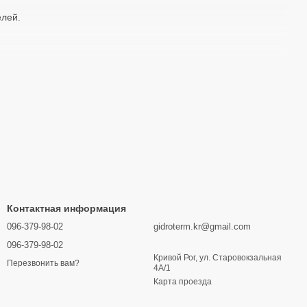
елей.
 WR 15-2B, O WR 15-2P;
Контактная информация
096-379-98-02
gidroterm.kr@gmail.com
096-379-98-02
ий и отвечает высоким стандартам надежности.
Кривой Рог, ул. Старовокзальная
Перезвонить вам?
4А/1
Карта проезда