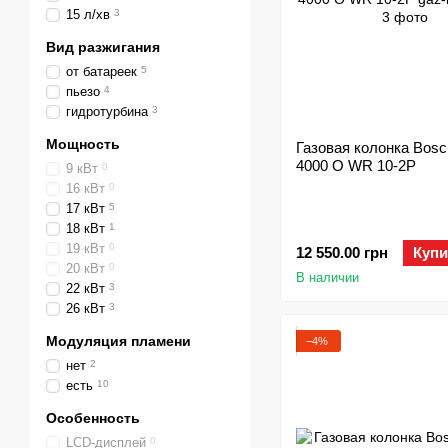
15 л/хв
3
Вид разжигания
от батареек
5
пьезо
4
гидротурбина
3
Мощность
Газовая колонка Bos
4000 O WR 10-2P
9 кВт
0
16 кВт
0
17 кВт
5
18 кВт
1
19 кВт
0
12 550.00 грн
Купи
20 кВт
0
В наличии
22 кВт
3
26 кВт
3
Модуляция пламени
−4%
нет
2
есть
10
Особенность
LCD-дисплей
0