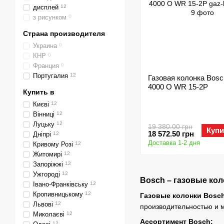
дисплей
12
з рисунком
0
Страна производителя
Украина
0
КНР
0
Франция
0
Португалия
12
Газовая колонка Bos
4000 O WR 15-2P
Купить в
Києві
12
Вінниці
12
Луцьку
12
19 380.00 грн
Купи
18 572.50 грн
Дніпрі
12
Доставка 1-2 дня
Кривому Розі
12
Житомирі
12
Запоріжжі
12
Ужгороді
12
Bosch – газовые ко
Івано-Франківську
12
Кропивницькому
12
Газовые колонки Bosc
Львові
12
производительностью и м
Миколаєві
12
Ассортимент Bosch:
12