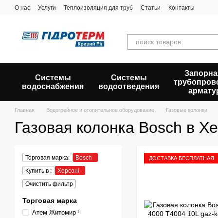
Перейти к основному контенту
О нас
Услуги
Теплоизоляция для труб
Статьи
Контакты
Запорна
Системы
Системы
трубопров
водоснабжения
водоотведения
армату
Главная
Водогрейное и отопительное оборудование
Газовые колонки
Газовая колонка Bosch в Х
Торговая марка:
Bosch
ДОСТАВКА БЕСПЛАТНАЯ
Купить в :
Херсоні
Очистить фильтр
Торговая марка
Атем Житомир
6