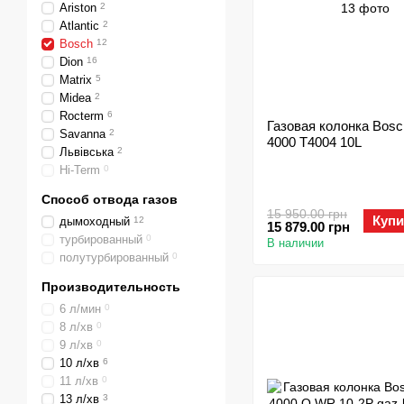
Ariston
2
Atlantic
2
Bosch
12
Dion
16
Matrix
5
Midea
2
Rocterm
6
Газовая колонка Bos
Savanna
2
4000 T4004 10L
Львівська
2
Hi-Term
0
Способ отвода газов
15 950.00 грн
Купи
дымоходный
12
15 879.00 грн
турбированный
0
В наличии
полутурбированный
0
Производительность
6 л/мин
0
8 л/хв
0
9 л/хв
0
10 л/хв
6
11 л/хв
0
13 л/хв
3