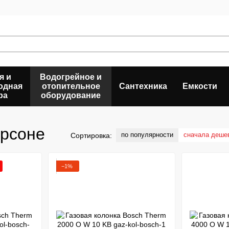
я и
Водогрейное и
одная
отопительное
Сантехника
Емкости
ра
оборудование
ерсоне
по популярности
сначала деше
Сортировка:
−1%