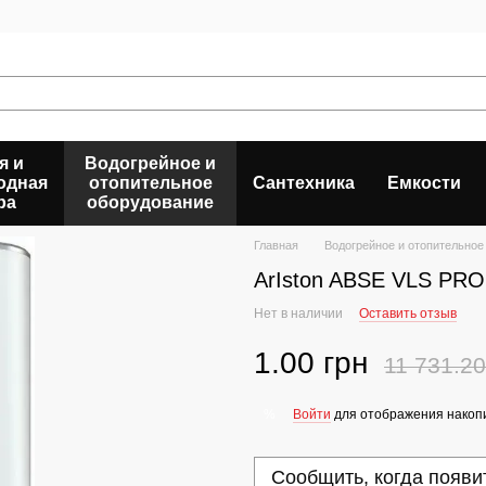
я и
Водогрейное и
одная
отопительное
Сантехника
Емкости
ра
оборудование
Главная
Водогрейное и отопительное
ArIston ABSE VLS PR
Нет в наличии
Оставить отзыв
1.00 грн
11 731.20
Войти
для отображения накопи
%
Сообщить, когда появи