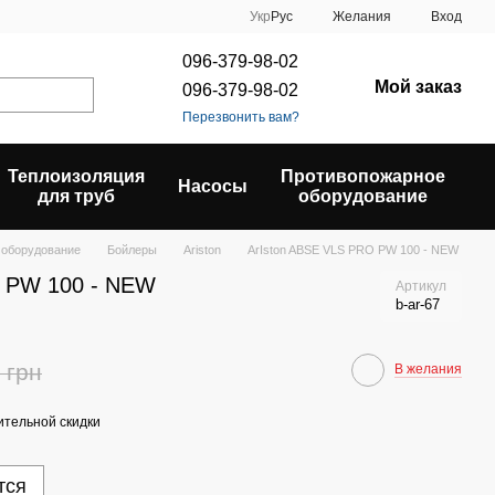
Укр
Рус
Желания
Вход
096-379-98-02
Мой заказ
096-379-98-02
Перезвонить вам?
Теплоизоляция
Противопожарное
Насосы
для труб
оборудование
 оборудование
Бойлеры
Ariston
ArIston ABSE VLS PRO PW 100 - NEW
O PW 100 - NEW
Артикул
b-ar-67
 грн
В желания
тельной скидки
тся