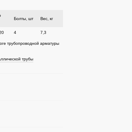
р
Болты, шт
Вес, кг
20
4
7,3
логе трубопроводной арматуры