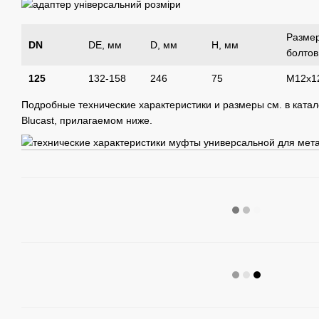
Разме
DN
DE, мм
D, мм
H, мм
болтов
125
132-158
246
75
М12х1
Подробные технические характеристики и размеры см. в ката
Blucast, прилагаемом ниже.