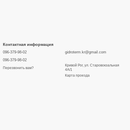
Контактная информация
096-379-98-02
gidroterm.kr@gmail.com
096-379-98-02
Кривой Рог, ул. Старовокзальная
Перезвонить вам?
4А/1
Карта проезда