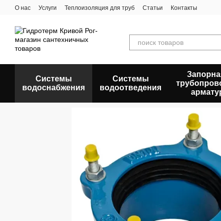
Перейти к основному контенту
О нас
Услуги
Теплоизоляция для труб
Статьи
Контакты
Запорна
Системы
Системы
трубопров
водоснабжения
водоотведения
армату