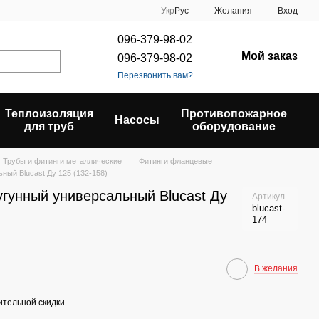
Укр
Рус
Желания
Вход
096-379-98-02
Мой заказ
096-379-98-02
Перезвонить вам?
Теплоизоляция
Противопожарное
Насосы
для труб
оборудование
Трубы и фитинги металлические
Фитинги фланцевые
ый Blucast Ду 125 (132-158)
гунный универсальный Blucast Ду
Артикул
blucast-
174
В желания
тельной скидки