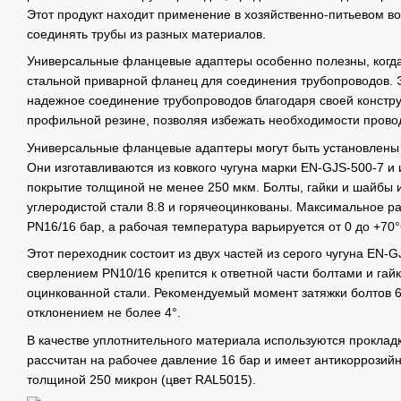
Этот продукт находит применение в хозяйственно-питьевом в
соединять трубы из разных материалов.
Универсальные фланцевые адаптеры особенно полезны, когда
стальной приварной фланец для соединения трубопроводов.
надежное соединение трубопроводов благодаря своей констр
профильной резине, позволяя избежать необходимости прово
Универсальные фланцевые адаптеры могут быть установлены 
Они изготавливаются из ковкого чугуна марки EN-GJS-500-7 
покрытие толщиной не менее 250 мкм. Болты, гайки и шайбы 
углеродистой стали 8.8 и горячеоцинкованы. Максимальное р
PN16/16 бар, а рабочая температура варьируется от 0 до +70°
Этот переходник состоит из двух частей из серого чугуна EN-
сверлением PN10/16 крепится к ответной части болтами и гай
оцинкованной стали. Рекомендуемый момент затяжки болтов 6
отклонением не более 4°.
В качестве уплотнительного материала используются проклад
рассчитан на рабочее давление 16 бар и имеет антикоррозий
толщиной 250 микрон (цвет RAL5015).