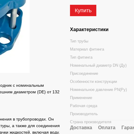
Купить
Характеристики
Тип трубы
Материал фитинга
Тип фитинга
Номинальный диаметр DN (Ду)
Присоединение
Особенности конструкции
ходник с номинальным
Номинальное давление PN(Ру)
ешним диаметром (DE) от 132
Применение
Рабочая среда
Производитель
ения в трубопроводах. Он
Страна производителя
туры, а также для соединения
Доставка
Оплата
Гара
чки жидкостей, включая воду.