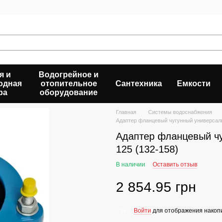
я и
Водогрейное и
одная
отопительное
Сантехника
Емкости
ра
оборудование
Главная
Системы водоснабжения
Адаптер фланцевый чугунный универсальн
Адаптер фланцевый чу
125 (132-158)
В наличии
Оставить отзыв
2 854.95 грн
Войти
для отображения накопи
%