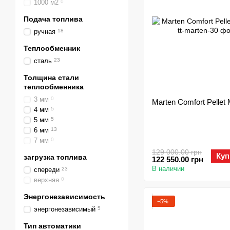
1000 м2
0
Подача топлива
ручная
18
Теплообменник
сталь
23
Толщина стали
теплообменника
3 мм
0
Marten Comfort Pellet
4 мм
5
5 мм
5
6 мм
13
7 мм
0
129 000.00 грн
Куп
загрузка топлива
122 550.00 грн
В наличии
спереди
23
верхняя
0
Энергонезависимость
−5%
энергонезависимый
5
Тип автоматики