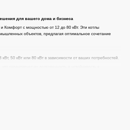
ешения для вашего дома и бизнеса
 Комфорт с мощностью от 12 до 80 кВт. Эти котлы
омышленных объектов, предлагая оптимальное сочетание
33 кВт, 50 кВт или 80 кВт в зависимости от ваших потребностей.
 что гарантирует их долговечность и устойчивость к
щает управление и позволяет настроить оптимальные
делает котлы Мартен еще более универсальными и удобными в
ессиональный подбор оборудования, монтаж, а также
й Украине, а также предлагаем услуги по их установке и