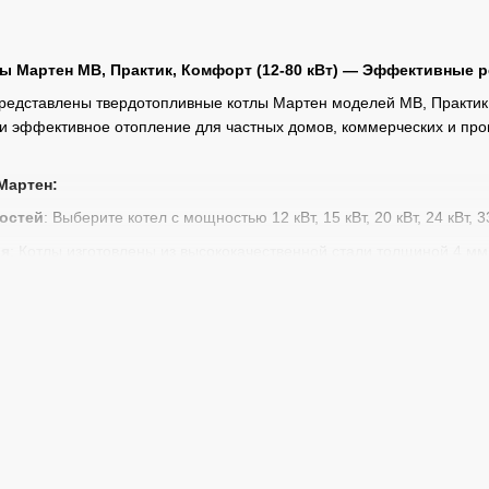
 Мартен МВ, Практик, Комфорт (12-80 кВт) — Эффективные р
редставлены твердотопливные котлы Мартен моделей МВ, Практик и
и эффективное отопление для частных домов, коммерческих и пр
Мартен:
остей
: Выберите котел с мощностью 12 кВт, 15 кВт, 20 кВт, 24 кВт, 
ия
: Котлы изготовлены из высококачественной стали толщиной 4 мм,
грузкам.
атические системы
: Котлы оснащены автоматикой, которая упро
овки пеллетной горелки
: Адаптивность к разным видам топлива 
я и услуги
: Мы предлагаем не только продажу котлов, но и проф
вание.
ка
: Мы осуществляем доставку котлов по
Ивано-Франковске
и все