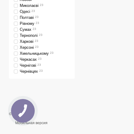
настройке.
Миколаєві
23
Одесі
23
Почему покупаю
Полтаві
23
Рівному
23
100% комплектация
Сумах
23
Гарантия и поддерж
Тернополі
23
ремонта.
Харкові
23
Херсоні
23
Лучшие цены
: Мы п
Хмельницькому
23
Заказывайте твердотопл
Черкасах
23
экономичным отоплением 
Чернігові
23
Чернівцях
23
© 2026
Мобильная версия