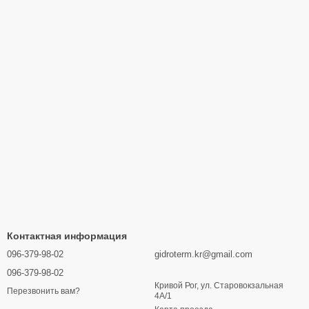
ми компонентами для быстрой и простой установки.
ржки всегда готова помочь с вопросами обслуживания и
и и сервиса.
m.ua
и обеспечьте свой дом или бизнес надежным и
Контактная информация
096-379-98-02
gidroterm.kr@gmail.com
096-379-98-02
Кривой Рог, ул. Старовокзальная
Перезвонить вам?
4А/1