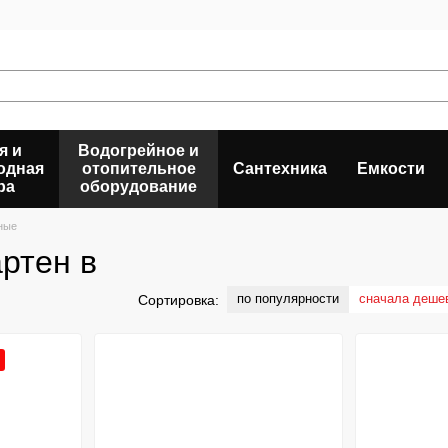
я и
Водогрейное и
одная
отопительное
Сантехника
Емкости
ра
оборудование
ные
ртен в
по популярности
сначала деше
Сортировка: