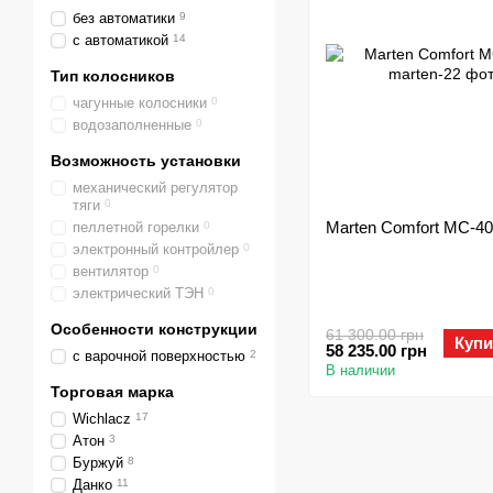
без автоматики
9
с автоматикой
14
Тип колосников
чагунные колосники
0
водозаполненные
0
Возможность установки
механический регулятор
тяги
0
Marten Comfort MC-40
пеллетной горелки
0
электронный контройлер
0
вентилятор
0
электрический ТЭН
0
Особенности конструкции
61 300.00 грн
Купи
58 235.00 грн
с варочной поверхностью
2
В наличии
Торговая марка
Wichlacz
17
Атон
3
Буржуй
8
Данко
11