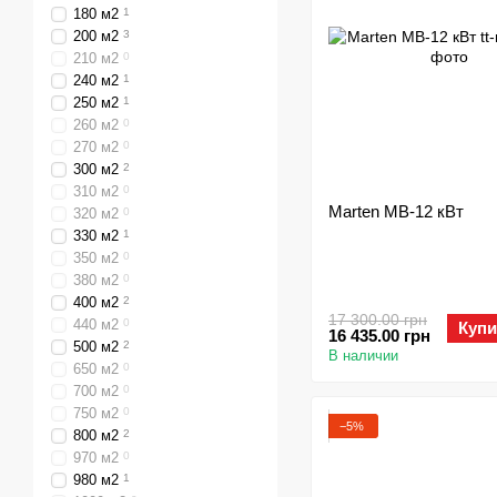
180 м2
1
200 м2
3
210 м2
0
240 м2
1
250 м2
1
260 м2
0
270 м2
0
300 м2
2
310 м2
0
Marten MB-12 кВт
320 м2
0
330 м2
1
350 м2
0
380 м2
0
400 м2
2
17 300.00 грн
440 м2
0
Купи
16 435.00 грн
500 м2
2
В наличии
650 м2
0
700 м2
0
750 м2
0
−5%
800 м2
2
970 м2
0
980 м2
1