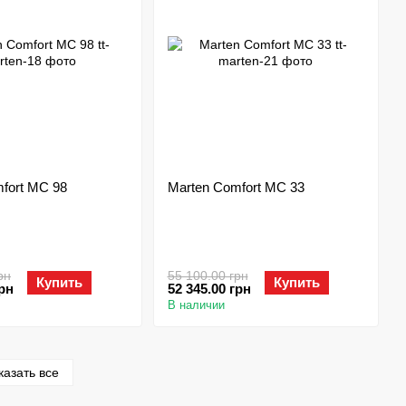
fort MC 98
Marten Comfort MC 33
рн
55 100.00 грн
Купить
Купить
грн
52 345.00 грн
В наличии
казать все