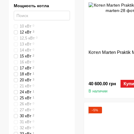
Мощность котла
10 кВт
0
12 кВт
3
12,5 кВт
0
13 кВт
0
14 кВт
0
Котел Marten Praktik
15 кВт
2
16 кВт
0
17 кВт
2
18 кВт
1
20 кВт
3
40 600.00 грн
Купи
21 кВт
0
В наличии
24 кВт
1
25 кВт
1
26 кВт
0
27 кВт
0
−5%
30 кВт
2
31 кВт
0
32 кВт
0
33 кВт
1