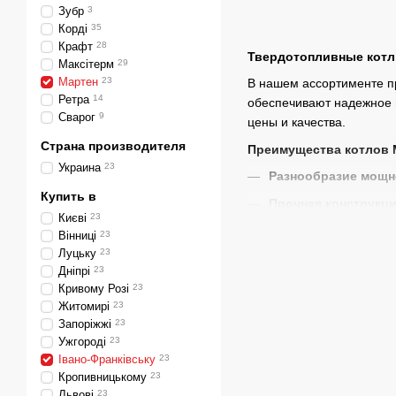
Зубр
3
Корді
35
Крафт
28
Твердотопливные котлы
Максітерм
29
Мартен
23
В нашем ассортименте п
Ретра
14
обеспечивают надежное 
Сварог
9
цены и качества.
Страна производителя
Преимущества котлов 
Украина
23
Разнообразие мощн
Купить в
Прочная конструкц
Києві
23
эксплуатационным на
Вінниці
23
Современные автом
Луцьку
23
параметры работы.
Дніпрі
23
Кривому Розі
23
Возможность устан
Житомирі
23
эксплуатации.
Запоріжжі
23
Полная комплектаци
Ужгороді
23
Івано-Франківську
23
гарантийное обслужи
Кропивницькому
23
Доставка и установ
Львові
23