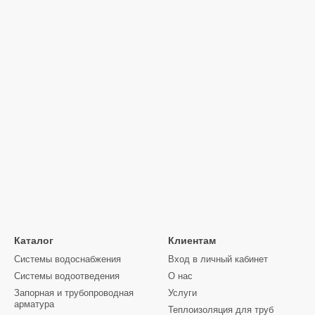
т котлы Мартен у нас:
: Каждый котел поставляется в полной комплектации с необходимы
ка
: Все котлы имеют официальную гарантию, а наша служба подде
редлагаем конкурентные цены, сохраняя высокое качество продукци
ивные котлы Мартен МВ, Практик и Комфорт на
сайте gidroterm.co
с доставкой и установкой по всей Украине.
Каталог
Клиентам
Системы водоснабжения
Вход в личный кабинет
Системы водоотведения
О нас
Запорная и трубопроводная
Услуги
арматура
Теплоизоляция для труб