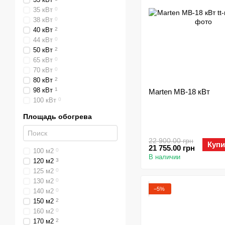
35 кВт
0
38 кВт
0
40 кВт
2
44 кВт
0
50 кВт
2
65 кВт
0
70 кВт
0
80 кВт
2
98 кВт
1
Marten MB-18 кВт
100 кВт
0
Площадь обогрева
22 900.00 грн
Купи
21 755.00 грн
100 м2
0
В наличии
120 м2
3
125 м2
0
130 м2
0
−5%
140 м2
0
150 м2
2
160 м2
0
170 м2
2