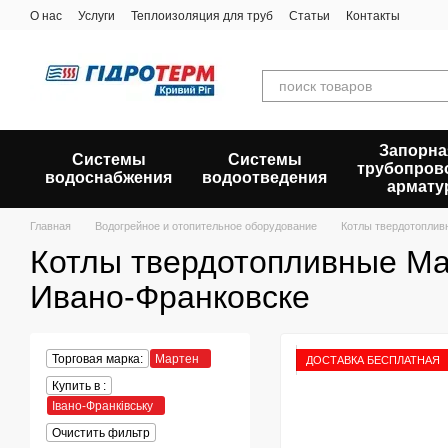
Перейти к основному контенту
О нас
Услуги
Теплоизоляция для труб
Статьи
Контакты
Запорна
Системы
Системы
трубопров
водоснабжения
водоотведения
армату
Главная
Водогрейное и отопительное оборудование
Котлы твердотоплив
Котлы твердотопливные Ма
Ивано-Франковске
Торговая марка:
Мартен
ДОСТАВКА БЕСПЛАТНАЯ
Купить в :
Івано-Франківську
Очистить фильтр