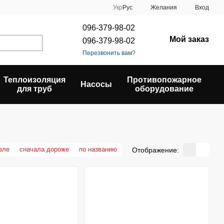
Укр
Рус
Желания
Вход
096-379-98-02
Мой заказ
096-379-98-02
Перезвонить вам?
Теплоизоляция
Противопожарное
Насосы
для труб
оборудование
вле
сначала дороже
по названию
Отображение: