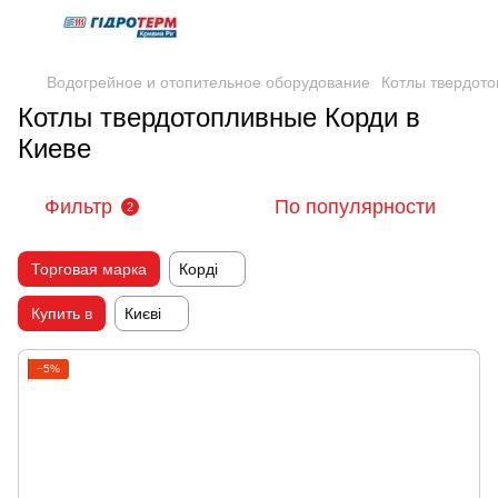
Водогрейное и отопительное оборудование
Котлы твердот
Котлы твердотопливные Корди в
Киеве
Фильтр
По популярности
2
Торговая марка
Корді
Купить в
Києві
−5%