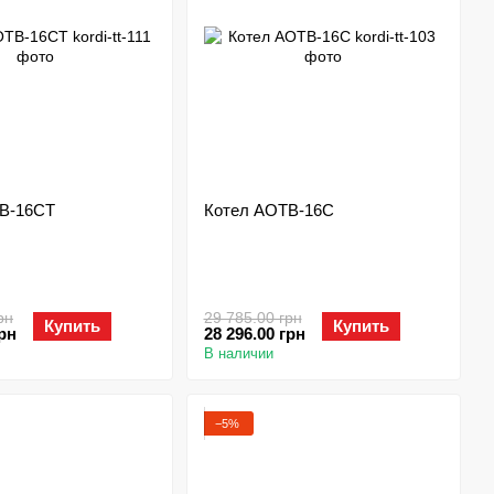
В-16СТ
Котел АОТВ-16С
рн
29 785.00 грн
Купить
Купить
грн
28 296.00 грн
В наличии
−5%