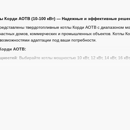
ы Корди АОТВ (10-100 кВт) — Надежные и эффективные реше
редставлены твердотопливные котлы Корди АОТВ с диапазоном мощ
частных домов, коммерческих и промышленных объектов. Котлы К
 возможностями адаптации под ваши потребности.
Корди АОТВ:
щностей
: Выбирайте котлы мощностью 10 кВт, 12 кВт, 14 кВт, 16 кВ
ия
: Котлы изготовлены из стали толщиной 4 мм, 5 мм и 6 мм, что о
м.
можность установки автоматики и пеллетной горелки делает котлы 
с
: Мы предлагаем не только продажу котлов, но и профессиональ
 Осуществляем доставку котлов по
Херсоне
и по всей Украине, а т
упить котлы Корди АОТВ у нас?