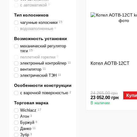
с автоматикой
0
Тип колосников
чагунные колосники
15
водозаполненные
0
Возможность установки
механический регулятор
тяги
15
пеллетной горелки
0
Котел АОТВ-12СТ
электронный контройлер
11
вентилятор
11
электрический ТЭН
11
Особенности конструкции
с варочной поверхностью
2
24 265.00 грн
Купи
23 052.00 грн
Торговая марка
В наличии
Wichlacz
17
Атон
3
Буржуй
8
Данко
11
Зубр
3