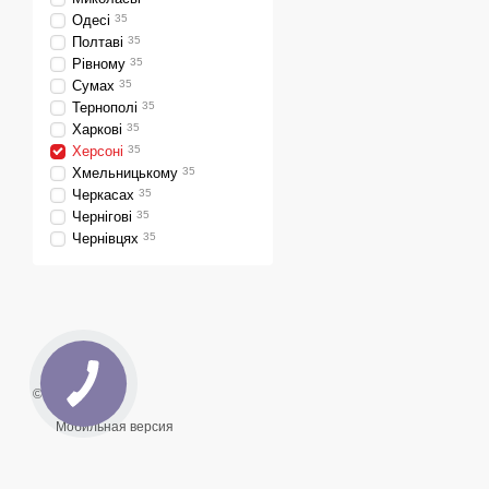
Одесі
35
100% комплектация
Полтаві
35
эксплуатацию.
Рівному
35
Сумах
35
Гарантия и поддерж
Тернополі
35
Конкурентные цены
Харкові
35
Херсоні
35
Заказывайте твердотопл
Хмельницькому
35
доставкой и установкой п
Черкасах
35
Чернігові
35
Чернівцях
35
© 2026
Мобильная версия