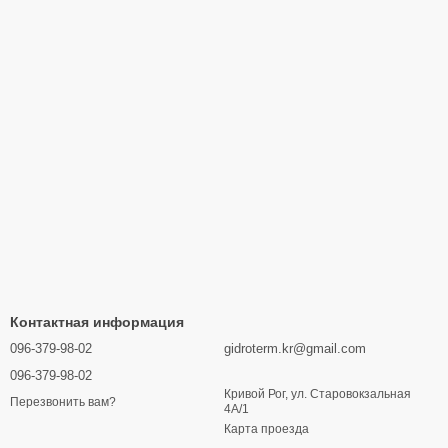
ми компонентами для быстрой установки и ввода в
ржки всегда готова помочь с обслуживанием и ремонтом.
во продукции и услуг.
вое жилье или бизнес надежным и экономичным отоплением с
Контактная информация
096-379-98-02
gidroterm.kr@gmail.com
096-379-98-02
Кривой Рог, ул. Старовокзальная
Перезвонить вам?
4А/1
Карта проезда