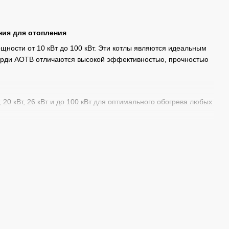
ния для отопления
ности от 10 кВт до 100 кВт. Эти котлы являются идеальным
орди АОТВ отличаются высокой эффективностью, прочностью
т, 20 кВт, 26 кВт и до 100 кВт для оптимального обогрева любых
беспечивает их длительный срок службы и устойчивость к
универсальными и удобными в использовании.
ный подбор оборудования, монтаж, гарантийное обслуживание
акже предоставляем услуги по установке и настройке