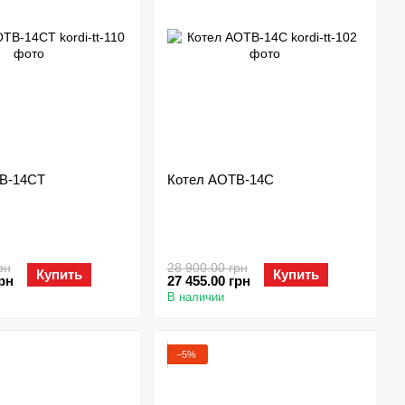
В-14СТ
Котел АОТВ-14С
рн
28 900.00 грн
Купить
Купить
грн
27 455.00 грн
В наличии
−5%