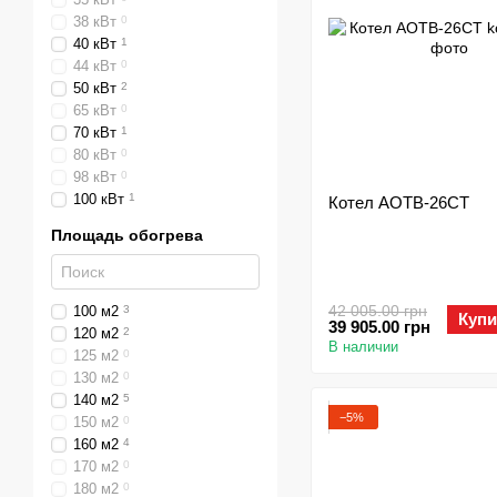
38 кВт
0
40 кВт
1
44 кВт
0
50 кВт
2
65 кВт
0
70 кВт
1
80 кВт
0
98 кВт
0
100 кВт
1
Котел АОТВ-26СТ
Площадь обогрева
42 005.00 грн
100 м2
3
Купи
39 905.00 грн
120 м2
2
В наличии
125 м2
0
130 м2
0
140 м2
5
−5%
150 м2
0
160 м2
4
170 м2
0
180 м2
0