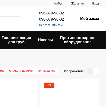
Укр
Рус
Желания
Вход
096-379-98-02
Мой заказ
096-379-98-02
Перезвонить вам?
Теплоизоляция
Противопожарное
Насосы
для труб
оборудование
вле
сначала дороже
по названию
Отображение:
−5%