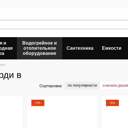
я и
Водогрейное и
одная
отопительное
Сантехника
Емкости
ра
оборудование
ные
рди в
по популярности
сначала деше
Сортировка:
−5%
−5%