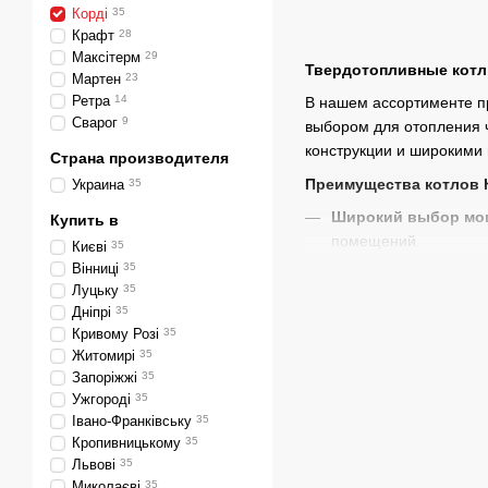
Корді
35
Крафт
28
Максітерм
29
Твердотопливные котл
Мартен
23
Ретра
14
В нашем ассортименте п
Сварог
9
выбором для отопления 
конструкции и широкими
Страна производителя
Преимущества котлов 
Украина
35
Широкий выбор мо
Купить в
помещений.
Києві
35
Вінниці
35
Прочная конструкц
Луцьку
35
высоким температура
Дніпрі
35
Адаптивность
: Воз
Кривому Розі
35
Житомирі
35
Комплексный серви
Запоріжжі
35
и доставку.
Ужгороді
35
Доставка и монтаж
:
Івано-Франківську
35
Кропивницькому
35
оборудования.
Львові
35
Почему стоит к
Миколаєві
35