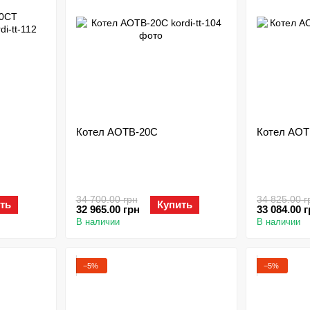
Котел АОТВ-20С
Котел АОТ
34 700.00 грн
34 825.00 г
ть
Купить
32 965.00 грн
33 084.00 
В наличии
В наличии
−5%
−5%