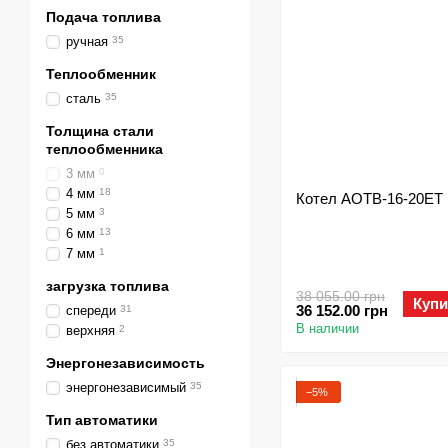
Подача топлива
ручная
35
Теплообменник
сталь
35
Толщина стали
теплообменника
3 мм
0
4 мм
18
Котел АОТВ-16-20ЕТ
5 мм
3
6 мм
13
7 мм
1
загрузка топлива
38 055.00 грн
Купи
36 152.00 грн
спереди
31
В наличии
верхняя
2
Энергонезависимость
энергонезависимый
35
−5%
Тип автоматики
без автоматики
35