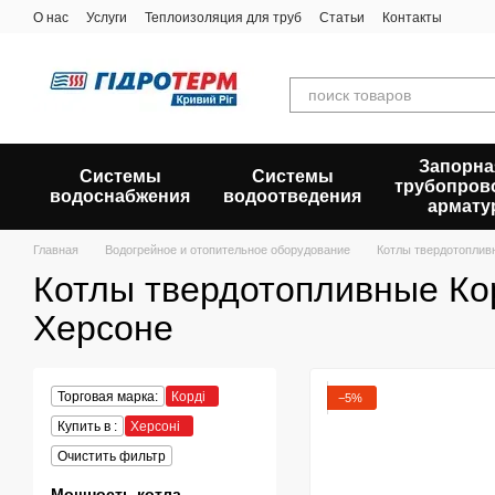
Перейти к основному контенту
О нас
Услуги
Теплоизоляция для труб
Статьи
Контакты
Запорна
Системы
Системы
трубопров
водоснабжения
водоотведения
армату
Главная
Водогрейное и отопительное оборудование
Котлы твердотоплив
Котлы твердотопливные Ко
Херсоне
Торговая марка:
Корді
−5%
Купить в :
Херсоні
Очистить фильтр
Мощность котла