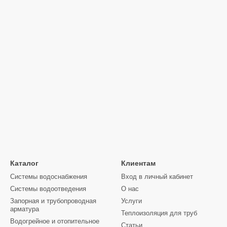
: Котлы поставляются в полной комплектации со всеми необходимы
ка
: Все котлы имеют официальную гарантию, а наша служба подде
: Мы предлагаем лучшие цены на рынке, не уступая при этом качест
ивные котлы Корди АОТВ на
сайте gidroterm.com.ua
и обеспечьте с
о всей Украине.
Каталог
Клиентам
Системы водоснабжения
Вход в личный кабинет
Системы водоотведения
О нас
Запорная и трубопроводная
Услуги
арматура
Теплоизоляция для труб
Водогрейное и отопительное
Статьи