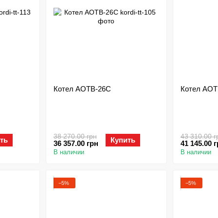
Котел АОТВ-26С
Котел АОТ
38 270.00 грн
43 310.00 г
ть
Купить
36 357.00 грн
41 145.00 
В наличии
В наличии
−5%
−5%