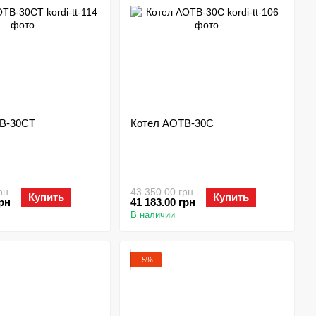
В-30СТ
Котел АОТВ-30С
рн
43 350.00 грн
Купить
Купить
грн
41 183.00 грн
В наличии
−5%