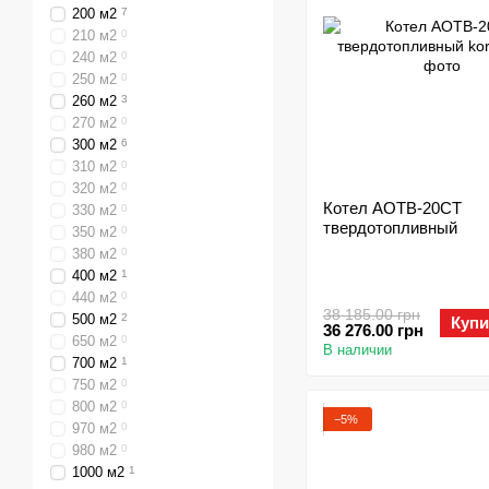
200 м2
7
210 м2
0
240 м2
0
250 м2
0
260 м2
3
270 м2
0
300 м2
6
310 м2
0
320 м2
0
Котел АОТВ-20СТ
330 м2
0
твердотопливный
350 м2
0
380 м2
0
400 м2
1
440 м2
0
38 185.00 грн
500 м2
2
Купи
36 276.00 грн
650 м2
0
В наличии
700 м2
1
750 м2
0
800 м2
0
−5%
970 м2
0
980 м2
0
1000 м2
1