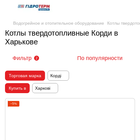
Водогрейное и отопительное оборудование
Котлы твердот
Котлы твердотопливные Корди в
Харькове
Фильтр
По популярности
2
Торговая марка
Корді
Купить в
Харкові
−5%