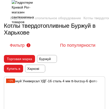
Водогрейное и отопительное оборудование
Котлы твердот
Котлы твердотопливные Буржуй в
Харькове
Фильтр
По популярности
2
Торговая марка
Буржуй
Купить в
Харкові
−1%