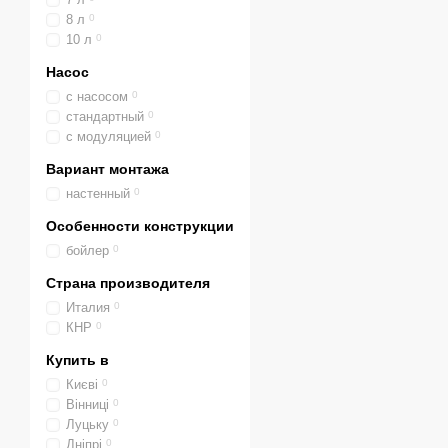
они позволяют эконом
8 л
0
По камере сгорания
10 л
0
Газовые котлы Baxi
Насос
снижает их эффектив
с насосом
0
стандартный
0
Газовые котлы Baxi
с модуляцией
0
Котлы Baxi. Се
Вариант монтажа
Конвекционные насте
настенный
0
сгорания, теплообме
Особенности конструкции
Конвекционные насте
бойлер
0
сгорания, теплообме
Страна производителя
Конвекционные насте
Италия
0
битермические тепло
КНР
0
Конвекционные насте
Купить в
сгорания, увеличенны
Києві
0
Конвекционные насте
Вінниці
0
сгорания, увеличенн
Луцьку
0
Дніпрі
0