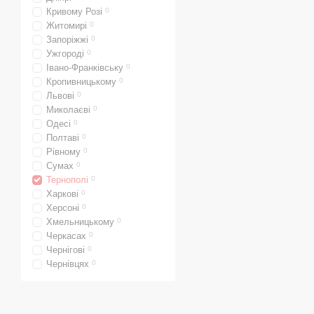
Конвекционные насте
Кривому Розі
0
сгорания, встроенны
Житомирі
0
Конвекционные газо
Запоріжжі
0
теплообменники из чу
Ужгороді
0
Івано-Франківську
0
Конвекционные напо
Кропивницькому
0
чугуна, датчики тяги
Львові
0
Миколаєві
0
Конвекционные газо
Одесі
0
датчики тяги, пьезов
Полтаві
0
Конденсационные на
Рівному
0
сгорания, горелки с 
Сумах
0
Тернополі
0
Конденсационные на
Харкові
0
сгорания, горелки с 
Херсоні
0
Конденсационные на
Хмельницькому
0
Черкасах
0
горелки с модуляцие
Чернігові
0
Конденсационные на
Чернівцях
0
сгорания, горелки с 
Конденсационные на
горелки с модуляцие