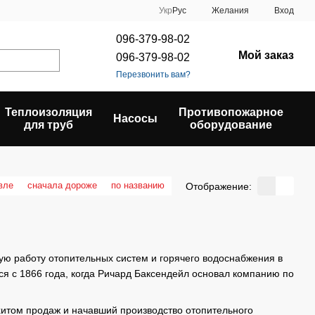
Укр
Рус
Желания
Вход
096-379-98-02
Мой заказ
096-379-98-02
Перезвонить вам?
Теплоизоляция
Противопожарное
Насосы
для труб
оборудование
вле
сначала дороже
по названию
Отображение:
ю работу отопительных систем и горячего водоснабжения в
ся с 1866 года, когда Ричард Баксендейл основал компанию по
 хитом продаж и начавший производство отопительного