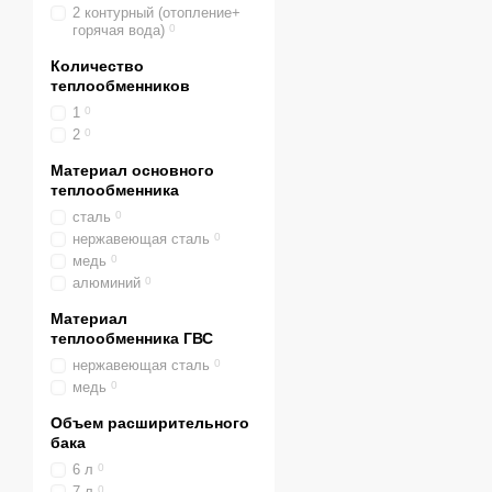
2 контурный (отопление+
том, что одновременно м
горячая вода)
0
Все котлы Baxi максимал
Количество
По установке разде
теплообменников
Настенные газовые
1
0
могут быть установл
2
0
Напольные газовые
Материал основного
теплообменника
помещения. Высокая 
сталь
0
По количеству конту
нержавеющая сталь
0
Одноконтурные газ
медь
0
алюминий
0
стоимость. Вопрос г
Материал
Двухконтурные газо
теплообменника ГВС
небольших домов, хот
нержавеющая сталь
0
По типу использова
медь
0
Конвекционные газ
Объем расширительного
простую конструкцию
бака
6 л
0
Конденсационные г
7 л
0