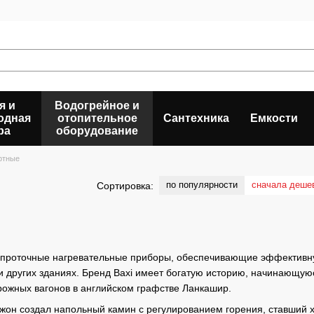
я и
Водогрейное и
одная
отопительное
Сантехника
Емкости
ра
оборудование
ртные
по популярности
сначала деше
Сортировка:
то проточные нагревательные приборы, обеспечивающие эффективну
и других зданиях. Бренд Baxi имеет богатую историю, начинающую
рожных вагонов в английском графстве Ланкашир.
 Джон создал напольный камин с регулированием горения, ставший