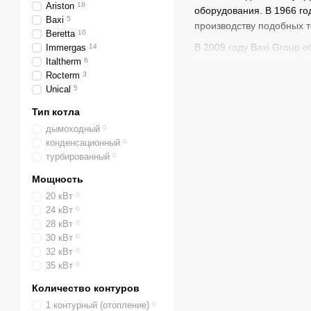
Ariston
18
оборудования. В 1966 г
Baxi
5
производству подобных 
Beretta
10
В 2009 году Baxi Group 
Immergas
14
Italtherm
6
теплотехнических приборо
Rocterm
3
Модификации к
Unical
5
Модификации теплогенер
Тип котла
известных немецких прои
дымоходный
0
конфигурациями. Все эт
конденсационный
0
изолированный корпус, 
турбированный
0
объема воды, увеличиваю
Мощность
электронного. управлени
20 кВт
0
Принцип действия газово
24 кВт
0
системе управления о не
28 кВт
0
30 кВт
0
горелку. Горелка зажига
32 кВт
0
газа, вода нагревается о
35 кВт
0
коммуникации отопительн
теплом только систему о
Количество контуров
Двухконтурный котел Bax
1 контурный (отопление)
0