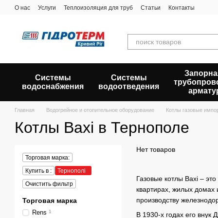
Перейти к основному контенту
О нас
Услуги
Теплоизоляция для труб
Статьи
Контакты
Запорна
Системы
Системы
трубопров
водоснабжения
водоотведения
армату
Главная
Водогрейное и отопительное оборудование
Котлы газовые импо
Котлы Baxi в Тернополе
Нет товаров
Торговая марка:
Купить в :
Тернополі
Газовые котлы Baxi – э
Очистить фильтр
квартирах, жилых домах 
производству железнодо
Торговая марка
Rens
1
В 1930-х годах его внук