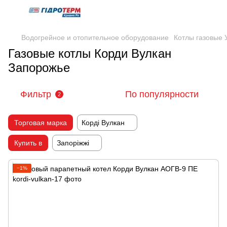
Водогрейное и отопительное оборудование
Котлы газовые 
Газовые котлы Корди Вулкан
Запорожье
Фильтр
По популярности
2
Торговая марка
Корді Вулкан
Купить в
Запоріжжі
−1%