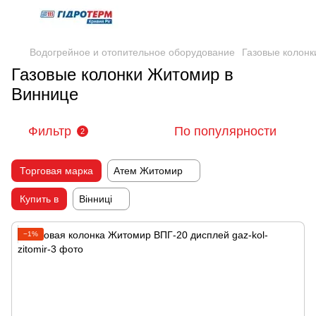
Водогрейное и отопительное оборудование
Газовые колонк
Газовые колонки Житомир в
Виннице
Фильтр
По популярности
2
Торговая марка
Атем Житомир
Купить в
Вінниці
−1%