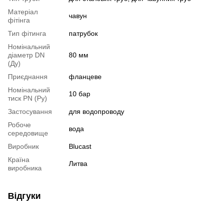
Матеріал
чавун
фітінга
Тип фітинга
патрубок
Номінальний
діаметр DN
80 мм
(Ду)
Приєднання
фланцеве
Номінальний
10 бар
тиск PN (Ру)
Застосування
для водопроводу
Робоче
вода
середовище
Виробник
Blucast
Країна
Литва
виробника
Відгуки