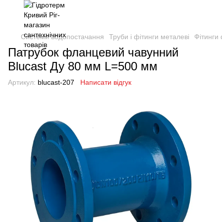
Системи водопостачання
Труби і фітинги металеві
Фітинги
Патрубок фланцевий чавунний
Blucast Ду 80 мм L=500 мм
Артикул:
blucast-207
Написати відгук