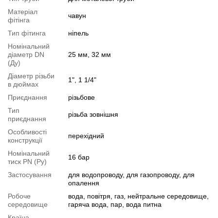
Матеріал
чавун
фітінга
Тип фітинга
ніпель
Номінальний
діаметр DN
25 мм, 32 мм
(Ду)
Діаметр різьби
1", 1 1/4"
в дюймах
Приєднання
різьбове
Тип
різьба зовнішня
приєднання
Особливості
перехідний
конструкції
Номінальний
16 бар
тиск PN (Ру)
Застосування
для водопроводу, для газопроводу, для
опалення
Робоче
вода, повітря, газ, нейтральне середовище,
середовище
гаряча вода, пар, вода питна
Країна