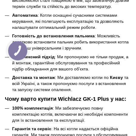
високоякісної сталі товщиною 6 мм, що забезпечує довгий
термін служби та стійкість до високих температур.
Автоматика
: Котли оснащені сучасними системами
керування, які полегшують експлуатацію та дозволяють
налаштувати оптимальний режим роботи.
Готовність до встановлення пальника
: Можливість
додатково встановити пальник робить використання котла
ще більш універсальним і зручним.
Комплексний підхід
: Ми пропонуємо не тільки продаж, а
й монтаж, гарантійне обслуговування та професійний
підбір обладнання для вашого об'єкта.
Доставка та монтаж
: Ми доставляємо котли по
Києву
та
всій Україні, а також пропонуємо послуги з встановлення
та запуску системи опалення.
Чому варто купити Wichlacz GK-1 Plus у нас:
100% комплектація
: Ми забезпечуємо повну
комплектацію котлів, включаючи всі необхідні компоненти
для їх встановлення та експлуатації.
Гарантія та сервіс
: На всі котли надається офіційна
гарантія. Ми також пропонуємо послуги з обслуговування