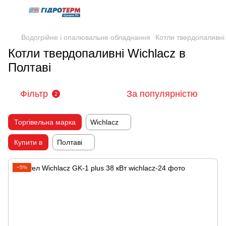
Водогрійне і опалювальне обладнання
Котли твердопаливні
Котли твердопаливні Wichlacz в
Полтаві
Фільтр
За популярністю
2
Торгівельна марка
Wichlacz
Купити в
Полтаві
−5%