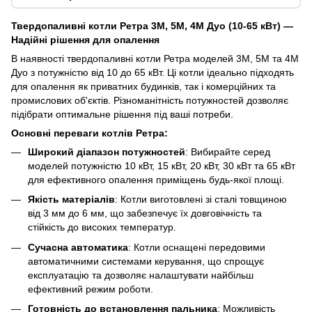
Твердопаливні котли Ретра 3М, 5М, 4М Дуо (10-65 кВт) —
Надійні рішення для опалення
В наявності твердопаливні котли Ретра моделей 3М, 5М та 4М
Дуо з потужністю від 10 до 65 кВт. Ці котли ідеально підходять
для опалення як приватних будинків, так і комерційних та
промислових об'єктів. Різноманітність потужностей дозволяє
підібрати оптимальне рішення під ваші потреби.
Основні переваги котлів Ретра:
Широкий діапазон потужностей
: Вибирайте серед
моделей потужністю 10 кВт, 15 кВт, 20 кВт, 30 кВт та 65 кВт
для ефективного опалення приміщень будь-якої площі.
Якість матеріалів
: Котли виготовлені зі сталі товщиною
від 3 мм до 6 мм, що забезпечує їх довговічність та
стійкість до високих температур.
Сучасна автоматика
: Котли оснащені передовими
автоматичними системами керування, що спрощує
експлуатацію та дозволяє налаштувати найбільш
ефективний режим роботи.
Готовність до встановлення пальника
: Можливість