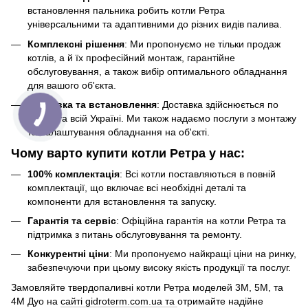
встановлення пальника робить котли Ретра
універсальними та адаптивними до різних видів палива.
Комплексні рішення
: Ми пропонуємо не тільки продаж
котлів, а й їх професійний монтаж, гарантійне
обслуговування, а також вибір оптимального обладнання
для вашого об'єкта.
Доставка та встановлення
: Доставка здійснюється по
Одесі
та всій Україні. Ми також надаємо послуги з монтажу
та налаштування обладнання на об'єкті.
Чому варто купити котли Ретра у нас:
100% комплектація
: Всі котли поставляються в повній
комплектації, що включає всі необхідні деталі та
компоненти для встановлення та запуску.
Гарантія та сервіс
: Офіційна гарантія на котли Ретра та
підтримка з питань обслуговування та ремонту.
Конкурентні ціни
: Ми пропонуємо найкращі ціни на ринку,
забезпечуючи при цьому високу якість продукції та послуг.
Замовляйте твердопаливні котли Ретра моделей 3М, 5М, та
4М Дуо на
сайті gidroterm.com.ua
та
отримайте надійне