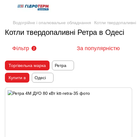
Водогрійне і опалювальне обладнання
Котли твердопаливні
Котли твердопаливні Ретра в Одесі
Фільтр
За популярністю
2
Торгівельна марка
Ретра
Купити в
Одесі