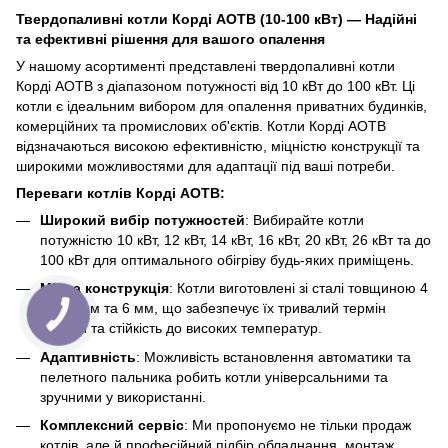
Твердопаливні котли Корді АОТВ (10-100 кВт) — Надійні
та ефективні рішення для вашого опалення
У нашому асортименті представлені твердопаливні котли
Корді АОТВ з діапазоном потужності від 10 кВт до 100 кВт. Ці
котли є ідеальним вибором для опалення приватних будинків,
комерційних та промислових об'єктів. Котли Корді АОТВ
відзначаються високою ефективністю, міцністю конструкції та
широкими можливостями для адаптації під ваші потреби.
Переваги котлів Корді АОТВ:
Широкий вибір потужностей
: Вибирайте котли
потужністю 10 кВт, 12 кВт, 14 кВт, 16 кВт, 20 кВт, 26 кВт та до
100 кВт для оптимального обігріву будь-яких приміщень.
Міцна конструкція
: Котли виготовлені зі сталі товщиною 4
мм, 5 мм та 6 мм, що забезпечує їх тривалий термін
служби та стійкість до високих температур.
Адаптивність
: Можливість встановлення автоматики та
пелетного пальника робить котли універсальними та
зручними у використанні.
Комплексний сервіс
: Ми пропонуємо не тільки продаж
котлів, але й професійний підбір обладнання, монтаж,