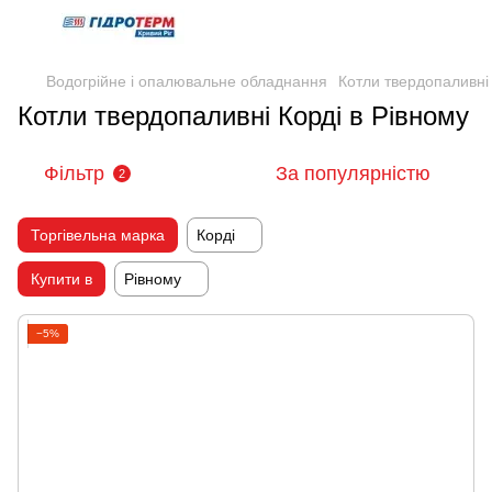
Водогрійне і опалювальне обладнання
Котли твердопаливні
Котли твердопаливні Корді в Рівному
Фільтр
За популярністю
2
Торгівельна марка
Корді
Купити в
Рівному
−5%