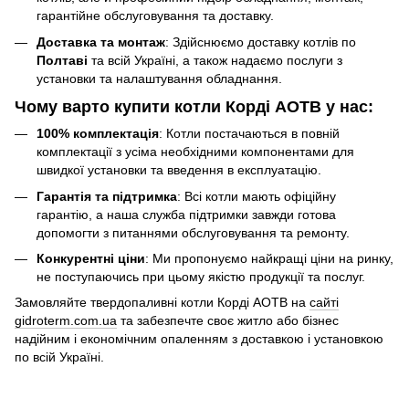
гарантійне обслуговування та доставку.
Доставка та монтаж
: Здійснюємо доставку котлів по
Полтаві
та всій Україні, а також надаємо послуги з
установки та налаштування обладнання.
Чому варто купити котли Корді АОТВ у нас:
100% комплектація
: Котли постачаються в повній
комплектації з усіма необхідними компонентами для
швидкої установки та введення в експлуатацію.
Гарантія та підтримка
: Всі котли мають офіційну
гарантію, а наша служба підтримки завжди готова
допомогти з питаннями обслуговування та ремонту.
Конкурентні ціни
: Ми пропонуємо найкращі ціни на ринку,
не поступаючись при цьому якістю продукції та послуг.
Замовляйте твердопаливні котли Корді АОТВ на
сайті
gidroterm.com.ua
та забезпечте своє житло або бізнес
надійним і економічним опаленням з доставкою і установкою
по всій Україні.