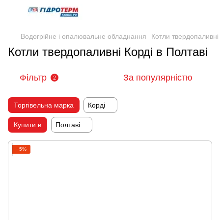
Водогрійне і опалювальне обладнання
Котли твердопаливні
Котли твердопаливні Корді в Полтаві
Фільтр
За популярністю
2
Торгівельна марка
Корді
Купити в
Полтаві
−5%