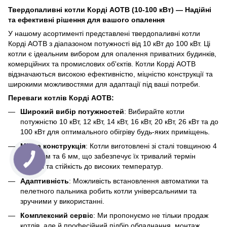
Твердопаливні котли Корді АОТВ (10-100 кВт) — Надійні
та ефективні рішення для вашого опалення
У нашому асортименті представлені твердопаливні котли
Корді АОТВ з діапазоном потужності від 10 кВт до 100 кВт. Ці
котли є ідеальним вибором для опалення приватних будинків,
комерційних та промислових об'єктів. Котли Корді АОТВ
відзначаються високою ефективністю, міцністю конструкції та
широкими можливостями для адаптації під ваші потреби.
Переваги котлів Корді АОТВ:
Широкий вибір потужностей
: Вибирайте котли
потужністю 10 кВт, 12 кВт, 14 кВт, 16 кВт, 20 кВт, 26 кВт та до
100 кВт для оптимального обігріву будь-яких приміщень.
Міцна конструкція
: Котли виготовлені зі сталі товщиною 4
мм, 5 мм та 6 мм, що забезпечує їх тривалий термін
служби та стійкість до високих температур.
Адаптивність
: Можливість встановлення автоматики та
пелетного пальника робить котли універсальними та
зручними у використанні.
Комплексний сервіс
: Ми пропонуємо не тільки продаж
котлів, але й професійний підбір обладнання, монтаж,