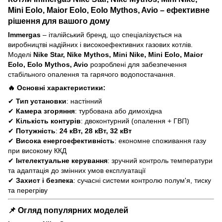
Mini Eolo, Maior Eolo, Eolo Mythos, Avio – ефективне
рішення для вашого дому
Immergas
– італійський бренд, що спеціалізується на
виробництві надійних і високоефективних газових котлів.
Моделі
Nike Star, Nike Mythos, Mini Nike, Mini Eolo, Maior
Eolo, Eolo Mythos, Avio
розроблені для забезпечення
стабільного опалення та гарячого водопостачання.
🔥 Основні характеристики:
✔
Тип установки
: настінний
✔
Камера згоряння
: турбована або димохідна
✔
Кількість контурів
: двоконтурний (опалення + ГВП)
✔
Потужність
:
24 кВт, 28 кВт, 32 кВт
✔
Висока енергоефективність
: економне споживання газу
при високому ККД
✔
Інтелектуальне керування
: зручний контроль температури
та адаптація до змінних умов експлуатації
✔
Захист і безпека
: сучасні системи контролю полум'я, тиску
та перегріву
📌 Огляд популярних моделей