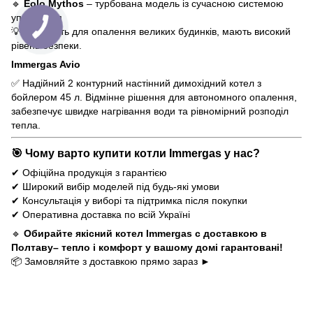
🔹
Eolo Mythos
– турбована модель із сучасною системою
управління
💡 Підходять для опалення великих будинків, мають високий
рівень безпеки.
Immergas Avio
✅ Надійний 2 контурний настінний димохідний котел з
бойлером 45 л. Відмінне рішення для автономного опалення,
забезпечує швидке нагрівання води та рівномірний розподіл
тепла.
🎯 Чому варто купити котли Immergas у нас?
✔ Офіційна продукція з гарантією
✔ Широкий вибір моделей під будь-які умови
✔ Консультація у виборі та підтримка після покупки
✔ Оперативна доставка по всій Україні
🔹
Обирайте якісний котел Immergas с доставкою в
Полтаву– тепло і комфорт у вашому домі гарантовані!
📦 Замовляйте з доставкою прямо зараз ►