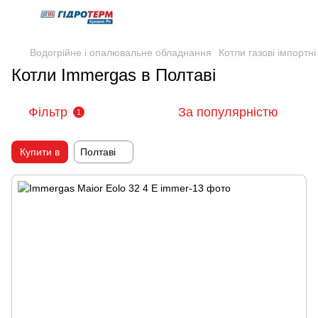
Водогрійне і опалювальне обладнання
Котли газові імпортні
Котли Immergas в Полтаві
Фільтр
За популярністю
1
Купити в
Полтаві