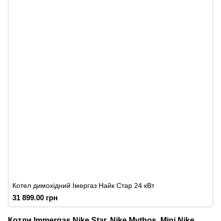
Котел димохідний Імергаз Найк Стар 24 кВт
31 899.00 грн
Котли Immergas Nike Star, Nike Mythos, Mini Nike,