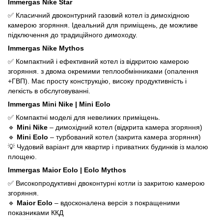
Immergas Nike Star
✅ Класичний двоконтурний газовий котел із димохідною
камерою згоряння. Ідеальний для приміщень, де можливе
підключення до традиційного димоходу.
Immergas Nike Mythos
✅ Компактний і ефективний котел із відкритою камерою
згоряння. з двома окремими теплообмінниками (опалення
+ГВП). Має просту конструкцію, високу продуктивність і
легкість в обслуговуванні.
Immergas Mini Nike | Mini Eolo
✅ Компактні моделі для невеликих приміщень.
🔹
Mini Nike
– димохідний котел (відкрита камера згоряння)
🔹
Mini Eolo
– турбований котел (закрита камера згоряння)
💡 Чудовий варіант для квартир і приватних будинків із малою
площею.
Immergas Maior Eolo | Eolo Mythos
✅ Високопродуктивні двоконтурні котли із закритою камерою
згоряння.
🔹
Maior Eolo
– вдосконалена версія з покращеними
показниками ККД