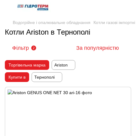
Водогрійне і опалювальне обладнання
Котли газові імпортні
Котли Ariston в Тернополі
Фільтр
За популярністю
2
Торгівельна марка
Ariston
Купити в
Тернополі