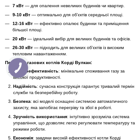
7 кВт
— для опалення невеликих будинків чи квартир.
9-10 кВт
— оптимально для об'єктів середньої площі.
12-16 кВт
— ефективно опалює будинки та приміщення
більшої площі.
20 кВт
— ідеальний вибір для великих будинків та офісів.
26-30 кВт
— підходить для великих об'єктів із високим
тепловим навантаженням.
Переваги газових котлів Корді Вулкан:
Енергоефективність
: мінімальне споживання газу за
високої продуктивності.
Надійність
: сучасна конструкція гарантує тривалий термін
служби та безперебійну роботу.
Безпека
: всі моделі оснащені системою автоматичного
захисту, яка запобігає перегріву та збої в роботі.
Зручність використання
: інтуїтивно зрозуміла система
управління, що дозволяє легко регулювати температуру та
режими роботи.
Економія
: завдяки високій ефективності котли Корді