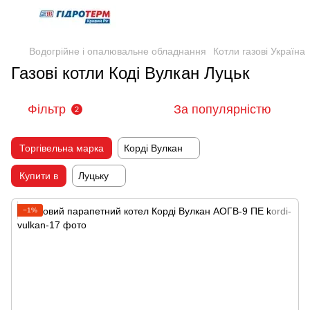
Водогрійне і опалювальне обладнання
Котли газові Україна
Газові котли Коді Вулкан Луцьк
Фільтр
За популярністю
2
Торгівельна марка
Корді Вулкан
Купити в
Луцьку
−1%