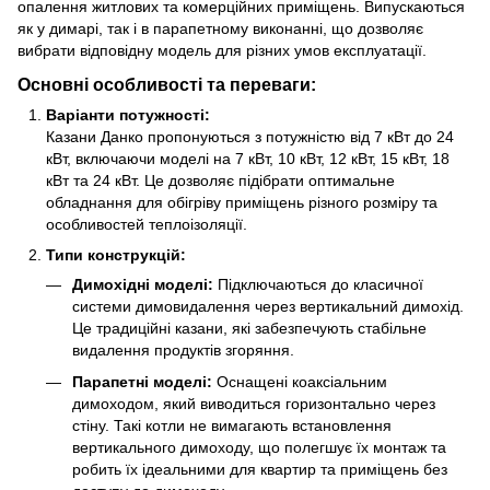
опалення житлових та комерційних приміщень. Випускаються
як у димарі, так і в парапетному виконанні, що дозволяє
вибрати відповідну модель для різних умов експлуатації.
Основні особливості та переваги:
Варіанти потужності:
Казани Данко пропонуються з потужністю від 7 кВт до 24
кВт, включаючи моделі на 7 кВт, 10 кВт, 12 кВт, 15 кВт, 18
кВт та 24 кВт. Це дозволяє підібрати оптимальне
обладнання для обігріву приміщень різного розміру та
особливостей теплоізоляції.
Типи конструкцій:
Димохідні моделі:
Підключаються до класичної
системи димовидалення через вертикальний димохід.
Це традиційні казани, які забезпечують стабільне
видалення продуктів згоряння.
Парапетні моделі:
Оснащені коаксіальним
димоходом, який виводиться горизонтально через
стіну. Такі котли не вимагають встановлення
вертикального димоходу, що полегшує їх монтаж та
робить їх ідеальними для квартир та приміщень без