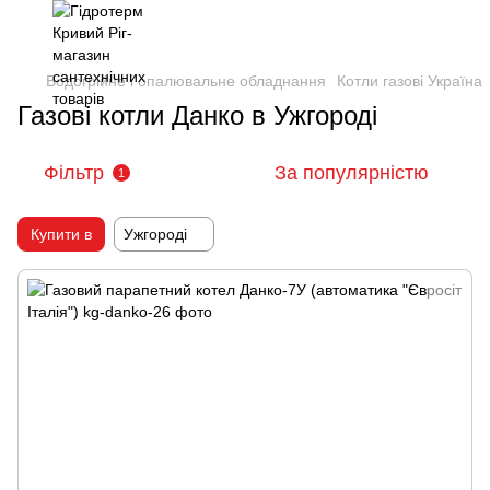
Водогрійне і опалювальне обладнання
Котли газові Україна
Газові котли Данко в Ужгороді
Фільтр
За популярністю
1
Купити в
Ужгороді