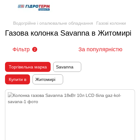
Водогрійне і опалювальне обладнання
Газові колонки
Газова колонка Savanna в Житомирі
Фільтр
За популярністю
2
Торгівельна марка
Savanna
Купити в
Житомирі