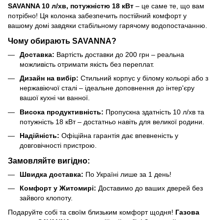
SAVANNA 10 л/хв, потужністю 18 кВт
– це саме те, що вам
потрібно! Ця колонка забезпечить постійний комфорт у
вашому домі завдяки стабільному гарячому водопостачанню.
Чому обирають SAVANNA?
Доставка:
Вартість доставки до 200 грн – реальна
можливість отримати якість без переплат.
Дизайн на вибір:
Стильний корпус у білому кольорі або з
нержавіючої сталі – ідеальне доповнення до інтер'єру
вашої кухні чи ванної.
Висока продуктивність:
Пропускна здатність 10 л/хв та
потужність 18 кВт – достатньо навіть для великої родини.
Надійність:
Офіційна гарантія дає впевненість у
довговічності пристрою.
Замовляйте вигідно:
Швидка доставка:
По Україні лише за 1 день!
Комфорт у Житомирі:
Доставимо до ваших дверей без
зайвого клопоту.
Подаруйте собі та своїм близьким комфорт щодня!
Газова